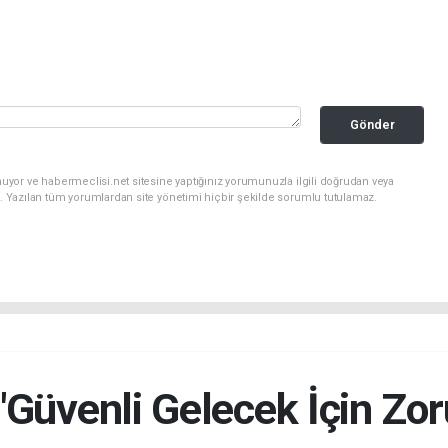
Gönder
uyor ve habermeclisi.net sitesine yaptığınız yorumunuzla ilgili doğrudan veya
. Yazılan tüm yorumlardan site yönetimi hiçbir şekilde sorumlu tutulamaz.
Güvenli Gelecek İçin Zor