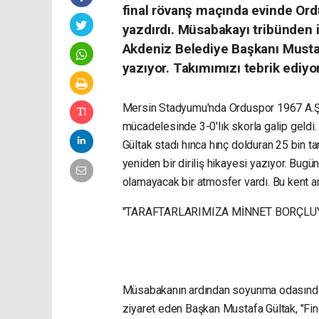
final rövanş maçında evinde Ord
yazdırdı. Müsabakayı tribünden 
Akdeniz Belediye Başkanı Mustafa
yazıyor. Takımımızı tebrik ediyo
Mersin Stadyumu'nda Orduspor 1967 A.Ş.’y
mücadelesinde 3-0'lık skorla galip geld
Gültak stadı hınca hınç dolduran 25 bin t
yeniden bir diriliş hikayesi yazıyor. Bu
olamayacak bir atmosfer vardı. Bu kent artı
"TARAFTARLARIMIZA MİNNET BORÇLU
Müsabakanın ardından soyunma odasında İ
ziyaret eden Başkan Mustafa Gültak, "Fi