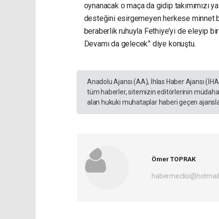
oynanacak o maça da gidip takımımızı ya
desteğini esirgemeyen herkese minnet bor
beraberlik ruhuyla Fethiye’yi de eleyip bir
Devamı da gelecek” diye konuştu.
Anadolu Ajansı (AA), İhlas Haber Ajansı (İH
tüm haberler, sitemizin editörlerinin müdaha
alan hukuki muhataplar haberi geçen ajanslar
Ömer TOPRAK
habermeclisi@hotmai