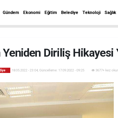
Gündem
Ekonomi
Eğitim
Belediye
Teknoloji
Sağlık
 Yeniden Diriliş Hikayesi 
18.05.2022 - 23:04, Güncelleme: 17.09.2022 - 09:25
3677+ kez oku
diye