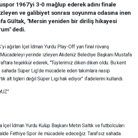
uspor 1967'yi 3-0 mağlup ederek adını finale
izleyen ve galibiyet sonrası soyunma odasına inen
 Gültak, "Mersin yeniden bir diriliş hikayesi
rum" dedi.
i ağırlan İçel İdman Yurdu Play-Off yarı final rövanş
i. Mücadeleyi yerinde izleyen Akdeniz Belediye Başkanı Mustafa
araftara teşekkür ederek, "Tüylerimiz diken diken oldu. Bu kent
gün sahada Süper Lig’de mücadele eden takımlara nasip
k alt ligleri değil Süper Ligi hak ediyor” ifadelerini kullandı.
YUZ"
çel İdman Yurdu Kulüp Başkanı Metin Saltık ve futbolcuları
nalde Fethiye Spor ile mücadele edeceğiz. Tarafsız sahada