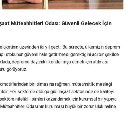
şaat Müteahhitleri Odası: Güvenli Gelecek İçin
aketinin üzerinden iki yıl geçti. Bu süreçte, ülkemizin deprem
pı stokunun güvenli hale getirilmesi gerektiğini acı bir şekilde
ktada, depreme dayanıklı kentler inşa etmek için atılması
unu görüyoruz.
komotiflerinden biri olmasına rağmen, müteahhitlik mesleği
ldir. Her sektörde olduğu gibi inşaat sektöründe de kaliteyi
ektöre nitelikli isimleri kazandırmak için kurumsal bir yapıya
t Müteahhitleri Odası’nın kurulması büyük bir zorunluluk haline