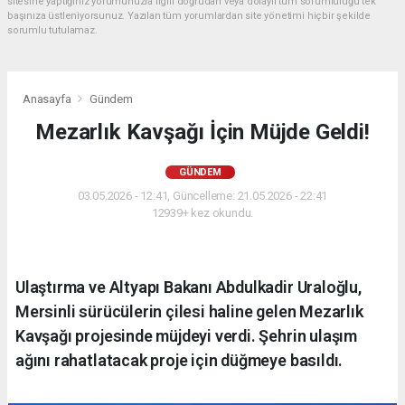
sitesine yaptığınız yorumunuzla ilgili doğrudan veya dolaylı tüm sorumluluğu tek
başınıza üstleniyorsunuz. Yazılan tüm yorumlardan site yönetimi hiçbir şekilde
sorumlu tutulamaz.
Anasayfa
Gündem
Mezarlık Kavşağı İçin Müjde Geldi!
GÜNDEM
03.05.2026 - 12:41, Güncelleme: 21.05.2026 - 22:41
12939+ kez okundu.
Ulaştırma ve Altyapı Bakanı Abdulkadir Uraloğlu,
Mersinli sürücülerin çilesi haline gelen Mezarlık
Kavşağı projesinde müjdeyi verdi. Şehrin ulaşım
ağını rahatlatacak proje için düğmeye basıldı.