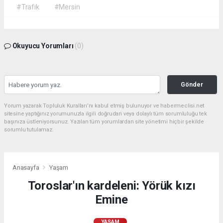
#Trafik
#Mersin
Okuyucu Yorumları
(0)
Gönder
Yorum yazarak Topluluk Kuralları’nı kabul etmiş bulunuyor ve habermeclisi.net
sitesine yaptığınız yorumunuzla ilgili doğrudan veya dolaylı tüm sorumluluğu tek
başınıza üstleniyorsunuz. Yazılan tüm yorumlardan site yönetimi hiçbir şekilde
sorumlu tutulamaz.
Anasayfa
Yaşam
Toroslar'ın kardeleni: Yörük kızı
Emine
YAŞAM