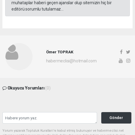
muhataplar haberi geçen ajanslar olup sitemizin hiç bir
editörü sorumlu tutulamaz...
Ömer TOPRAK
habermeclisi@hotmail.com
Okuyucu Yorumları
(0)
Gönder
Yorum yazarak Topluluk Kuralları’nı kabul etmiş bulunuyor ve habermeclisi.net