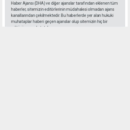
Haber Ajansı (DHA) ve diğer ajanslar tarafından eklenen tüm
haberler, sitemizin editörlerinin müdahalesi olmadan ajans
kanallarından çekilmektedir. Bu haberlerde yer alan hukuki
muhataplar haberi geçen ajanslar olup sitemizin hiç bir
editörü sorumlu tutulamaz...
#toroslar
#yörük kızı
Okuyucu Yorumları
(0)
Gönder
Yorum yazarak Topluluk Kuralları’nı kabul etmiş bulunuyor ve habermeclisi.net
sitesine yaptığınız yorumunuzla ilgili doğrudan veya dolaylı tüm sorumluluğu tek
başınıza üstleniyorsunuz. Yazılan tüm yorumlardan site yönetimi hiçbir şekilde
sorumlu tutulamaz.