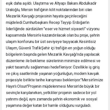
eşik daha aşıldı. Ulaştırma ve Altyapı Bakanı Abdulkadir
Uraloğlu, Mersin trafiğinin kilit noktalarından biri olan
Mezarlık Kavşağı projesinin hayata geçirileceğini
müjdeledi. ​Cumhurbaşkanı Recep Tayyip Erdoğan’ın
liderliğinde sürdürülen "eser ve hizmet siyaseti" vizyonu
kapsamında Mersin’e kazandırılacak olan bu proje, şehrin
ulaşım konforunu bir üst seviyeye taşıyacak. ​Kesintisiz
Ulaşım, Güvenli Trafik ​Şehir içi trafiğin en yoğun olduğu
bölgelerin başında gelen Mezarlık Kavşağı’nda yapılacak
düzenleme ile bekleme sürelerinin minimize edilmesi ve
yakıt tasarrufu sağlanması hedefleniyor. Özellikle iş giriş
ve çıkış saatlerinde yaşanan yoğunluğun, modern kavşak
projesiyle birlikte tarihe karışması bekleniyor. ​"Mersin’imize
Hayırlı Olsun" ​Projenin müjdelenmesi Mersin’de büyük bir
sevinçle karşılanırken, yetkililer projenin sadece bir yol
yatırımı değil, aynı zamanda şehrin ekonomik ve sosyal
yaşamına değer katan bir hamle olduğunu vurguladı. ​