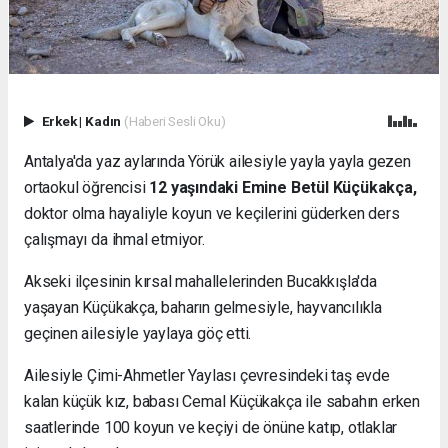
Erkek
|
Kadın
(Haberi Sesli Oku)
Antalya'da yaz aylarında Yörük ailesiyle yayla yayla gezen
ortaokul öğrencisi
12 yaşındaki Emine Betül Küçükakça,
doktor olma hayaliyle koyun ve keçilerini güderken ders
çalışmayı da ihmal etmiyor.
Akseki ilçesinin kırsal mahallelerinden Bucakkışla'da
yaşayan Küçükakça, baharın gelmesiyle, hayvancılıkla
geçinen ailesiyle yaylaya göç etti.
Ailesiyle Çimi-Ahmetler Yaylası çevresindeki taş evde
kalan küçük kız, babası Cemal Küçükakça ile sabahın erken
saatlerinde 100 koyun ve keçiyi de önüne katıp, otlaklar