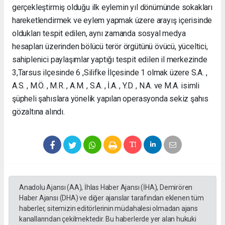
gerçekleştirmiş olduğu ilk eylemin yıl dönümünde sokakları
hareketlendirmek ve eylem yapmak üzere arayış içerisinde
oldukları tespit edilen, aynı zamanda sosyal medya
hesapları üzerinden bölücü terör örgütünü övücü, yüceltici,
sahiplenici paylaşımlar yaptığı tespit edilen il merkezinde
3,Tarsus ilçesinde 6 ,Silifke İlçesinde 1 olmak üzere S.A. ,
A.S. , M.Ö. , M.R. , A.M. , S.A. , İ.A. , Y.D. , N.A. ve M.A. isimli
şüpheli şahıslara yönelik yapılan operasyonda sekiz şahıs
gözaltına alındı.
Anadolu Ajansı (AA), İhlas Haber Ajansı (İHA), Demirören
Haber Ajansı (DHA) ve diğer ajanslar tarafından eklenen tüm
haberler, sitemizin editörlerinin müdahalesi olmadan ajans
kanallarından çekilmektedir. Bu haberlerde yer alan hukuki