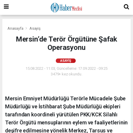
Anasayfa
Asayiş
Mersin’de Terör Örgütüne Şafak
Operasyonu
ASAYIŞ
15.08.2022 - 11:03, Güncelleme: 17.09.2022 - 09:25
3479+ kez okundu.
Mersin Emniyet Müdürlüğü Terörle Mücadele Şube
Müdürlüğü ve İstihbarat Şube Müdürlüğü ekipleri
tarafından koordineli yürütülen PKK/KCK Silahlı
Terör Örgütü mensuplarının eylem ve faaliyetlerinin
deşifre edilmesine yönelik Merkez, Tarsus ve