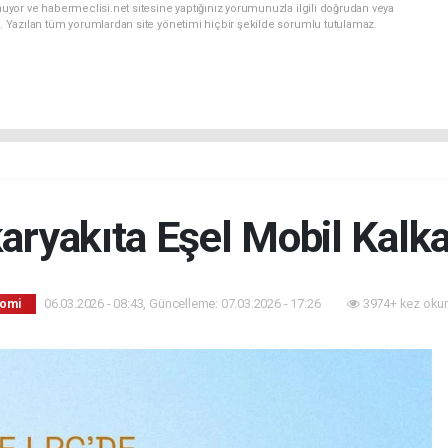
uyor ve habermeclisi.net sitesine yaptığınız yorumunuzla ilgili doğrudan veya
. Yazılan tüm yorumlardan site yönetimi hiçbir şekilde sorumlu tutulamaz.
karyakıta Eşel Mobil Kalka
06.03.2026 - 08:43, Güncelleme: 07.03.2026 - 17:26
3974+ kez oku
omi