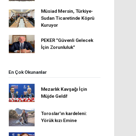
Müsiad Mersin, Türkiye-
Sudan Ticaretinde Köprü
Kuruyor
PEKER "Güvenli Gelecek
İçin Zorunluluk"
En Çok Okunanlar
Mezarlık Kavşağı İçin
Müjde Geldi!
Toroslar'ın kardeleni:
Yörük kızı Emine