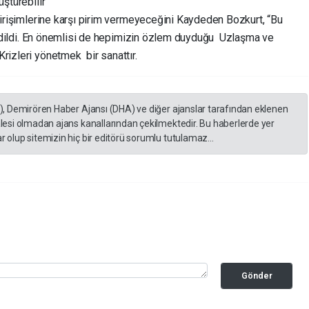
üştürebilir”
 girişimlerine karşı pirim vermeyeceğini Kaydeden Bozkurt, “Bu
af edildi. En önemlisi de hepimizin özlem duyduğu Uzlaşma ve
rizleri yönetmek bir sanattır.
A), Demirören Haber Ajansı (DHA) ve diğer ajanslar tarafından eklenen
lesi olmadan ajans kanallarından çekilmektedir. Bu haberlerde yer
 olup sitemizin hiç bir editörü sorumlu tutulamaz...
Gönder