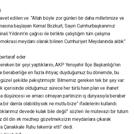
i
davet edilen ve “Allah böyle zor günleri bir daha milletimize ve
şmasına başlayan Kemal Bozkurt, Sayın Cumhurbaşkanımız
 Yıldırım’ın çağrısı ile birlikte çalıştığım tüm çalışma
emokrasi meydanı olarak bilinen Cumhuriyet Meydanında aldık”
ı bertaraf eder
eken bir şeyi yaptıklarını, AKP Yenişehir İlçe Başkanlığı’nın
ik ve beraberliğe en fazla ihtiyaç duyduğumuz bu dönemde, bu
 güzel şekilde pekiştirmiştir. Bilmemiz gereken tek bir şey var:
lik içerisinde olduğumuz sürece her türlü hain plan ve ihanet
a düşüncesi ve amacı olmayan partinizin iş dünyasıyla beraber
 bir damla olabildiysek ne mutlu bize” ifadelerini kullandı.
tıklarımız devede kulak bile değil” sözleri ile mütevazi bir tutum
iz dil din ırk mezhep gözetmeksizin meydanlara çıkarak
ra Çanakkale Ruhu tekerrür etti” dedi.