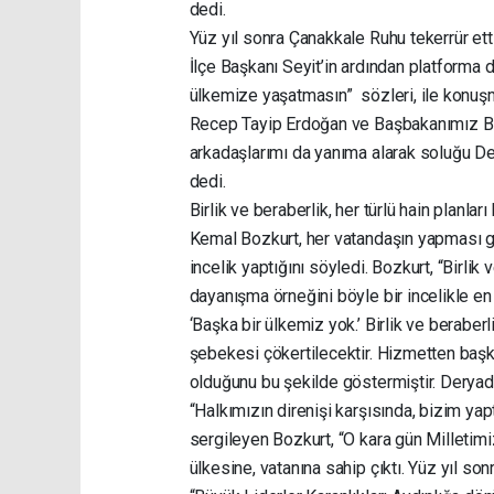
dedi.
Yüz yıl sonra Çanakkale Ruhu tekerrür ett
İlçe Başkanı Seyit’in ardından platforma 
ülkemize yaşatmasın” sözleri, ile konu
Recep Tayip Erdoğan ve Başbakanımız Binali
arkadaşlarımı da yanıma alarak soluğu D
dedi.
Birlik ve beraberlik, her türlü hain planlar
Kemal Bozkurt, her vatandaşın yapması ger
incelik yaptığını söyledi. Bozkurt, “Birl
dayanışma örneğini böyle bir incelikle en
‘Başka bir ülkemiz yok.’ Birlik ve beraber
şebekesi çökertilecektir. Hizmetten başk
olduğunu bu şekilde göstermiştir. Deryada
“Halkımızın direnişi karşısında, bizim yap
sergileyen Bozkurt, “O kara gün Milletim
ülkesine, vatanına sahip çıktı. Yüz yıl son