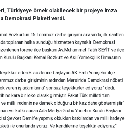
eri, Türkiyeye örnek olabilecek bir projeye imza
na Demokrasi Plaketi verdi.
emal Bozkurt’un 15 Temmuz darbe girişimi sırasında, ilk saatten
ydanda toplanan halka sunduğu hizmetten kaynaklı Demokrasi
a düzenlenen törene ilçe başkanı Av.Muhammet Fatih SEYİT ve ilçe
m Kurulu Başkanı Kemal Bozkurt ve Asil Yemekçilik firmasının
eşekkür ederek sözlerine başlayan AK Parti Yenişehir ilçe
Temmuz darbe girişiminin ardından Mersin’de Demokrasi nöbeti
k veren iş adamlarına’’ sonsuz teşekkürler ediyoruz’’ dedi.
hine kara bir leke olarak girmiştir. Fakat Türk milleti tüm
 ve milli iradenin ne demek olduğunu bir kez daha göstermiştir”
 manevi katkı sunan Ada Medya Grubu Yönetim Kurulu Başkanı
isi Şevket Demir’e yapmış oldukları katkılardan ve milli iradeye
keti ile onurlandırıyoruz. Ve kendilerine teşekkür ediyoruz”