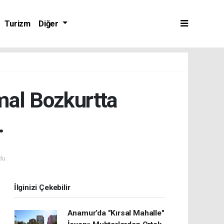
Turizm
Diğer
al Bozkurtta
.
du.
İlginizi Çekebilir
Anamur’da "Kırsal Mahalle"