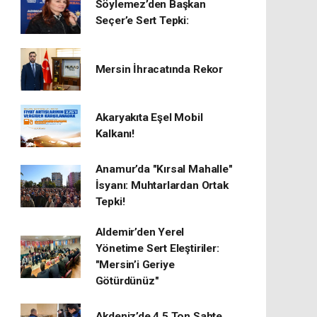
Söylemez’den Başkan
Seçer’e Sert Tepki:
Mersin İhracatında Rekor
​Akaryakıta Eşel Mobil
Kalkanı!
Anamur’da "Kırsal Mahalle"
İsyanı: Muhtarlardan Ortak
Tepki!
Aldemir’den Yerel
Yönetime Sert Eleştiriler:
"Mersin’i Geriye
Götürdünüz"
Akdeniz’de 4,5 Ton Sahte