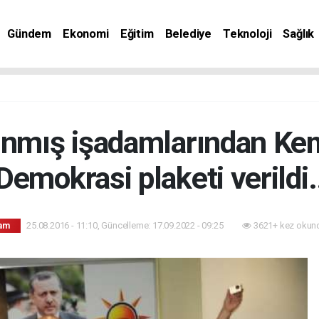
Gündem
Ekonomi
Eğitim
Belediye
Teknoloji
Sağlık
nınmış işadamlarından Kem
Demokrasi plaketi verildi.
25.08.2016 - 11:10, Güncelleme: 17.09.2022 - 09:25
3621+ kez okun
am