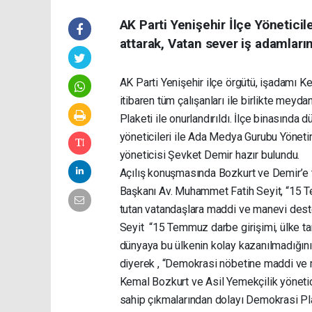
AK Parti Yenişehir İlçe Yöneticil
attarak, Vatan sever iş adamları
AK Parti Yenişehir ilçe örgütü, işadamı K
itibaren tüm çalışanları ile birlikte me
Plaketi ile onurlandırıldı. İlçe binasınd
yöneticileri ile Ada Medya Gurubu Yöneti
yöneticisi Şevket Demir hazır bulundu.
Açılış konuşmasında Bozkurt ve Demir’e t
Başkanı Av. Muhammet Fatih Seyit, “15 
tutan vatandaşlara maddi ve manevi deste
Seyit “15 Temmuz darbe girişimi, ülke tari
dünyaya bu ülkenin kolay kazanılmadığını
diyerek , “Demokrasi nöbetine maddi ve
Kemal Bozkurt ve Asil Yemekçilik yönetic
sahip çıkmalarından dolayı Demokrasi Pla