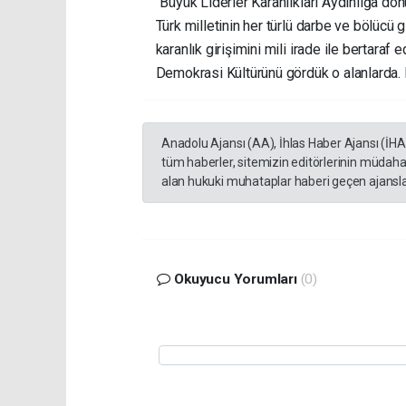
“Büyük Liderler Karanlıkları Aydınlığa dön
Türk milletinin her türlü darbe ve bölücü
karanlık girişimini mili irade ile bertar
Demokrasi Kültürünü gördük o alanlarda. K
Anadolu Ajansı (AA), İhlas Haber Ajansı (İH
tüm haberler, sitemizin editörlerinin müdaha
alan hukuki muhataplar haberi geçen ajanslar
Okuyucu Yorumları
(0)