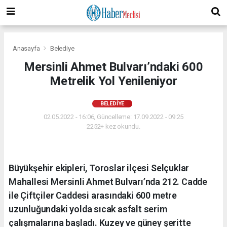
Anasayfa
Belediye
Mersinli Ahmet Bulvarı’ndaki 600
Metrelik Yol Yenileniyor
BELEDIYE
02.05.2022 - 16:06, Güncelleme: 17.09.2022 - 09:25
2252+ kez okundu.
Büyükşehir ekipleri, Toroslar ilçesi Selçuklar
Mahallesi Mersinli Ahmet Bulvarı’nda 212. Cadde
ile Çiftçiler Caddesi arasındaki 600 metre
uzunluğundaki yolda sıcak asfalt serim
çalışmalarına başladı. Kuzey ve güney şeritte