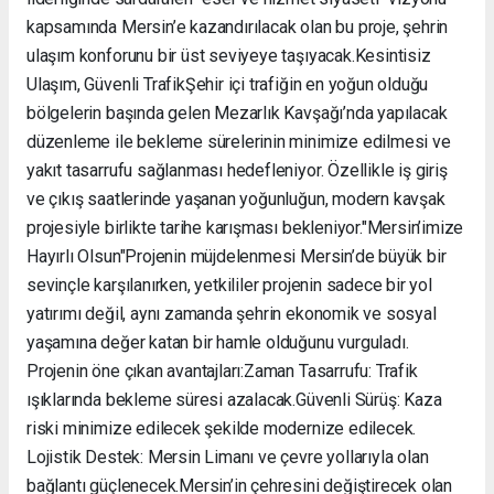
kapsamında Mersin’e kazandırılacak olan bu proje, şehrin
ulaşım konforunu bir üst seviyeye taşıyacak. ​Kesintisiz
Ulaşım, Güvenli Trafik ​Şehir içi trafiğin en yoğun olduğu
bölgelerin başında gelen Mezarlık Kavşağı’nda yapılacak
düzenleme ile bekleme sürelerinin minimize edilmesi ve
yakıt tasarrufu sağlanması hedefleniyor. Özellikle iş giriş
ve çıkış saatlerinde yaşanan yoğunluğun, modern kavşak
projesiyle birlikte tarihe karışması bekleniyor. ​"Mersin’imize
Hayırlı Olsun" ​Projenin müjdelenmesi Mersin’de büyük bir
sevinçle karşılanırken, yetkililer projenin sadece bir yol
yatırımı değil, aynı zamanda şehrin ekonomik ve sosyal
yaşamına değer katan bir hamle olduğunu vurguladı. ​
Projenin öne çıkan avantajları: ​Zaman Tasarrufu: Trafik
ışıklarında bekleme süresi azalacak. ​Güvenli Sürüş: Kaza
riski minimize edilecek şekilde modernize edilecek. ​
Lojistik Destek: Mersin Limanı ve çevre yollarıyla olan
bağlantı güçlenecek. ​Mersin’in çehresini değiştirecek olan