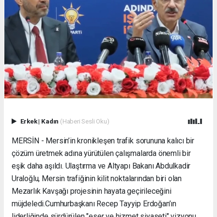
Erkek
|
Kadın
(Haberi Sesli Oku)
MERSİN - Mersin’in kronikleşen trafik sorununa kalıcı bir
çözüm üretmek adına yürütülen çalışmalarda önemli bir
eşik daha aşıldı. Ulaştırma ve Altyapı Bakanı Abdulkadir
Uraloğlu, Mersin trafiğinin kilit noktalarından biri olan
Mezarlık Kavşağı projesinin hayata geçirileceğini
müjdeledi. ​Cumhurbaşkanı Recep Tayyip Erdoğan’ın
liderliğinde sürdürülen "eser ve hizmet siyaseti" vizyonu