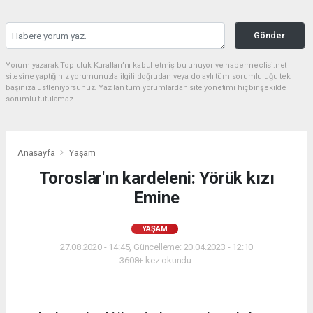
Gönder
Yorum yazarak Topluluk Kuralları’nı kabul etmiş bulunuyor ve habermeclisi.net
sitesine yaptığınız yorumunuzla ilgili doğrudan veya dolaylı tüm sorumluluğu tek
başınıza üstleniyorsunuz. Yazılan tüm yorumlardan site yönetimi hiçbir şekilde
sorumlu tutulamaz.
Anasayfa
Yaşam
Toroslar'ın kardeleni: Yörük kızı
Emine
YAŞAM
27.08.2020 - 14:45, Güncelleme: 20.04.2023 - 12:10
3608+ kez okundu.