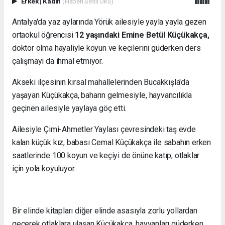
Erkek
|
Kadın
(Haberi Sesli Oku)
Antalya'da yaz aylarında Yörük ailesiyle yayla yayla gezen
ortaokul öğrencisi
12 yaşındaki Emine Betül Küçükakça,
doktor olma hayaliyle koyun ve keçilerini güderken ders
çalışmayı da ihmal etmiyor.
Akseki ilçesinin kırsal mahallelerinden Bucakkışla'da
yaşayan Küçükakça, baharın gelmesiyle, hayvancılıkla
geçinen ailesiyle yaylaya göç etti.
Ailesiyle Çimi-Ahmetler Yaylası çevresindeki taş evde
kalan küçük kız, babası Cemal Küçükakça ile sabahın erken
saatlerinde 100 koyun ve keçiyi de önüne katıp, otlaklar
için yola koyuluyor.
Bir elinde kitapları diğer elinde asasıyla zorlu yollardan
geçerek otlaklara ulaşan Küçükakça, hayvanları güderken