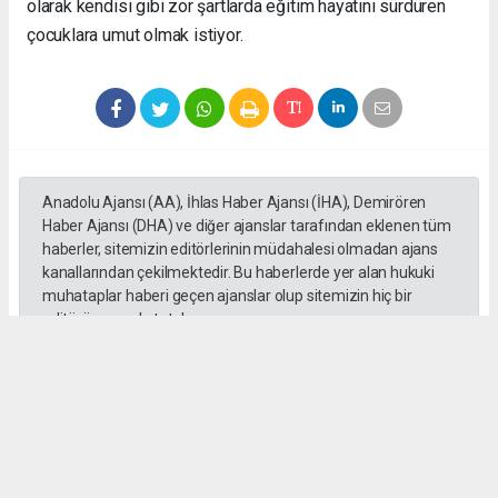
olarak kendisi gibi zor şartlarda eğitim hayatını sürdüren
çocuklara umut olmak istiyor.
Anadolu Ajansı (AA), İhlas Haber Ajansı (İHA), Demirören
Haber Ajansı (DHA) ve diğer ajanslar tarafından eklenen tüm
haberler, sitemizin editörlerinin müdahalesi olmadan ajans
kanallarından çekilmektedir. Bu haberlerde yer alan hukuki
muhataplar haberi geçen ajanslar olup sitemizin hiç bir
editörü sorumlu tutulamaz...
#toroslar
#yörük kızı
Okuyucu Yorumları
(0)