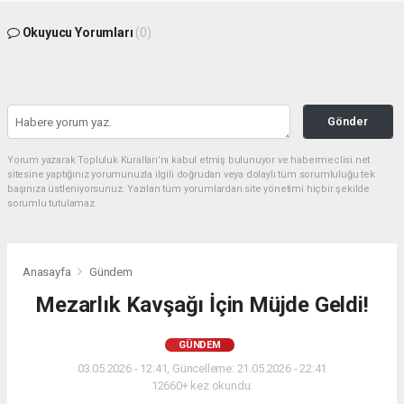
Okuyucu Yorumları
(0)
Gönder
Yorum yazarak Topluluk Kuralları’nı kabul etmiş bulunuyor ve habermeclisi.net
sitesine yaptığınız yorumunuzla ilgili doğrudan veya dolaylı tüm sorumluluğu tek
başınıza üstleniyorsunuz. Yazılan tüm yorumlardan site yönetimi hiçbir şekilde
sorumlu tutulamaz.
Anasayfa
Gündem
Mezarlık Kavşağı İçin Müjde Geldi!
GÜNDEM
03.05.2026 - 12:41, Güncelleme: 21.05.2026 - 22:41
12660+ kez okundu.