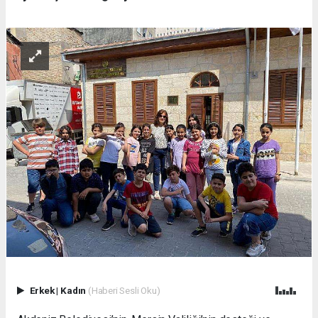
Erkek
|
Kadın
(Haberi Sesli Oku)