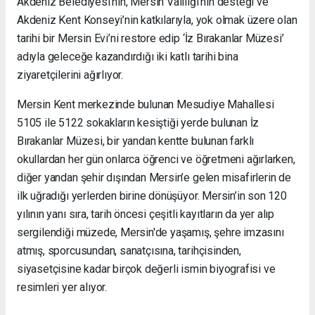
Akdeniz Belediyesi’nin, Mersin Valiliği’nin desteği ve
Akdeniz Kent Konseyi’nin katkılarıyla, yok olmak üzere olan
tarihi bir Mersin Evi’ni restore edip ‘İz Bırakanlar Müzesi’
adıyla geleceğe kazandırdığı iki katlı tarihi bina
ziyaretçilerini ağırlıyor.
Mersin Kent merkezinde bulunan Mesudiye Mahallesi
5105 ile 5122 sokakların kesiştiği yerde bulunan İz
Bırakanlar Müzesi, bir yandan kentte bulunan farklı
okullardan her gün onlarca öğrenci ve öğretmeni ağırlarken,
diğer yandan şehir dışından Mersin’e gelen misafirlerin de
ilk uğradığı yerlerden birine dönüşüyor. Mersin’in son 120
yılının yanı sıra, tarih öncesi çeşitli kayıtların da yer alıp
sergilendiği müzede, Mersin'de yaşamış, şehre imzasını
atmış, sporcusundan, sanatçısına, tarihçisinden,
siyasetçisine kadar birçok değerli ismin biyografisi ve
resimleri yer alıyor.