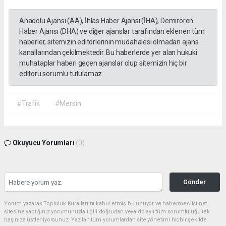
Anadolu Ajansı (AA), İhlas Haber Ajansı (İHA), Demirören
Haber Ajansı (DHA) ve diğer ajanslar tarafından eklenen tüm
haberler, sitemizin editörlerinin müdahalesi olmadan ajans
kanallarından çekilmektedir. Bu haberlerde yer alan hukuki
muhataplar haberi geçen ajanslar olup sitemizin hiç bir
editörü sorumlu tutulamaz...
#Trafik
#Mersin
Okuyucu Yorumları
(0)
Gönder
Yorum yazarak Topluluk Kuralları’nı kabul etmiş bulunuyor ve habermeclisi.net
sitesine yaptığınız yorumunuzla ilgili doğrudan veya dolaylı tüm sorumluluğu tek
başınıza üstleniyorsunuz. Yazılan tüm yorumlardan site yönetimi hiçbir şekilde