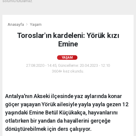
sorumlu tutulamaz.
Anasayfa
Yaşam
Toroslar'ın kardeleni: Yörük kızı
Emine
YAŞAM
27.08.2020 - 14:45, Güncelleme: 20.04.2023 - 12:10
3604+ kez okundu.
Antalya'nın Akseki ilçesinde yaz aylarında konar
göçer yaşayan Yörük ailesiyle yayla yayla gezen 12
yaşındaki Emine Betül Küçükakça, hayvanlarını
otlatırken bir yandan da hayallerini gerçeğe
dönüştürebilmek için ders çalışıyor.