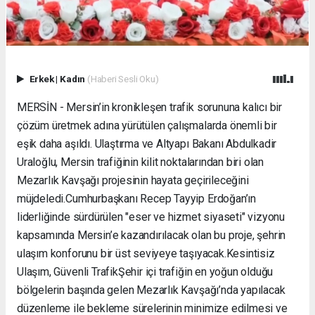
Erkek
|
Kadın
(Haberi Sesli Oku)
MERSİN - Mersin’in kronikleşen trafik sorununa kalıcı bir
çözüm üretmek adına yürütülen çalışmalarda önemli bir
eşik daha aşıldı. Ulaştırma ve Altyapı Bakanı Abdulkadir
Uraloğlu, Mersin trafiğinin kilit noktalarından biri olan
Mezarlık Kavşağı projesinin hayata geçirileceğini
müjdeledi. ​Cumhurbaşkanı Recep Tayyip Erdoğan’ın
liderliğinde sürdürülen "eser ve hizmet siyaseti" vizyonu
kapsamında Mersin’e kazandırılacak olan bu proje, şehrin
ulaşım konforunu bir üst seviyeye taşıyacak. ​Kesintisiz
Ulaşım, Güvenli Trafik ​Şehir içi trafiğin en yoğun olduğu
bölgelerin başında gelen Mezarlık Kavşağı’nda yapılacak
düzenleme ile bekleme sürelerinin minimize edilmesi ve