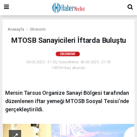
Anasayfa
Ekonomi
MTOSB Sanayicileri İftarda Buluştu
EKONOMI
06.03.2025 - 21:55, Güncelleme: 06.03.2025 - 21:55
14970+ kez okundu.
Mersin Tarsus Organize Sanayi Bölgesi tarafından
düzenlenen iftar yemeği MTOSB Sosyal Tesisi’nde
gerçekleştirildi.