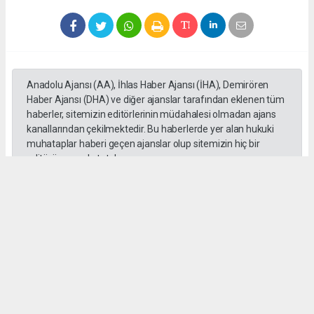
Anadolu Ajansı (AA), İhlas Haber Ajansı (İHA), Demirören
Haber Ajansı (DHA) ve diğer ajanslar tarafından eklenen tüm
haberler, sitemizin editörlerinin müdahalesi olmadan ajans
kanallarından çekilmektedir. Bu haberlerde yer alan hukuki
muhataplar haberi geçen ajanslar olup sitemizin hiç bir
editörü sorumlu tutulamaz...
#toroslar
#yörük kızı
Okuyucu Yorumları
(0)
Gönder