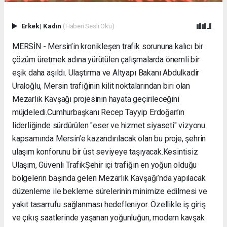
Erkek
|
Kadın
(Haberi Sesli Oku)
MERSİN - Mersin’in kronikleşen trafik sorununa kalıcı bir
çözüm üretmek adına yürütülen çalışmalarda önemli bir
eşik daha aşıldı. Ulaştırma ve Altyapı Bakanı Abdulkadir
Uraloğlu, Mersin trafiğinin kilit noktalarından biri olan
Mezarlık Kavşağı projesinin hayata geçirileceğini
müjdeledi. ​Cumhurbaşkanı Recep Tayyip Erdoğan’ın
liderliğinde sürdürülen "eser ve hizmet siyaseti" vizyonu
kapsamında Mersin’e kazandırılacak olan bu proje, şehrin
ulaşım konforunu bir üst seviyeye taşıyacak. ​Kesintisiz
Ulaşım, Güvenli Trafik ​Şehir içi trafiğin en yoğun olduğu
bölgelerin başında gelen Mezarlık Kavşağı’nda yapılacak
düzenleme ile bekleme sürelerinin minimize edilmesi ve
yakıt tasarrufu sağlanması hedefleniyor. Özellikle iş giriş
ve çıkış saatlerinde yaşanan yoğunluğun, modern kavşak