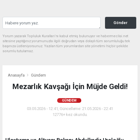
Gönder
Yorum yazarak Topluluk Kuralları’nı kabul etmiş bulunuyor ve habermeclisi.net
sitesine yaptığınız yorumunuzla ilgili doğrudan veya dolaylı tüm sorumluluğu tek
başınıza üstleniyorsunuz. Yazılan tüm yorumlardan site yönetimi hiçbir şekilde
sorumlu tutulamaz.
Anasayfa
Gündem
Mezarlık Kavşağı İçin Müjde Geldi!
GÜNDEM
03.05.2026 - 12:41, Güncelleme: 21.05.2026 - 22:41
12776+ kez okundu.