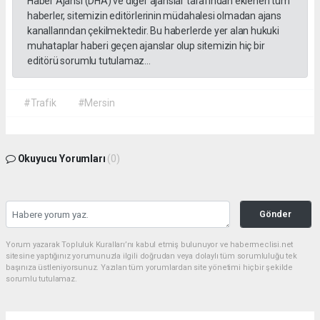
Haber Ajansı (DHA) ve diğer ajanslar tarafından eklenen tüm
haberler, sitemizin editörlerinin müdahalesi olmadan ajans
kanallarından çekilmektedir. Bu haberlerde yer alan hukuki
muhataplar haberi geçen ajanslar olup sitemizin hiç bir
editörü sorumlu tutulamaz...
#Trafik
#Mersin
Okuyucu Yorumları
(0)
Gönder
Yorum yazarak Topluluk Kuralları’nı kabul etmiş bulunuyor ve habermeclisi.net
sitesine yaptığınız yorumunuzla ilgili doğrudan veya dolaylı tüm sorumluluğu tek
başınıza üstleniyorsunuz. Yazılan tüm yorumlardan site yönetimi hiçbir şekilde
sorumlu tutulamaz.