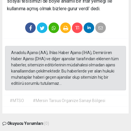
sosyal tesisimizi de böyle anlamlı bir iftar yemeği ile
kullanıma açmış olmak bizlere gurur verdi’ dedi.
Anadolu Ajansı (AA), İhlas Haber Ajansı (İHA), Demirören
Haber Ajansı (DHA) ve diğer ajanslar tarafından eklenen tüm
haberler, sitemizin editörlerinin müdahalesi olmadan ajans
kanallarından çekilmektedir. Bu haberlerde yer alan hukuki
muhataplar haberi geçen ajanslar olup sitemizin hiç bir
editörü sorumlu tutulamaz...
#MTSO
#Mersin Tarsus Organize Sanayi Bölgesi
Okuyucu Yorumları
(0)