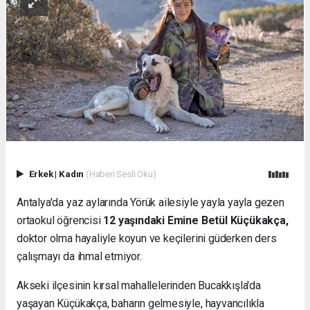
Erkek
|
Kadın
(Haberi Sesli Oku)
Antalya'da yaz aylarında Yörük ailesiyle yayla yayla gezen
ortaokul öğrencisi
12 yaşındaki Emine Betül Küçükakça,
doktor olma hayaliyle koyun ve keçilerini güderken ders
çalışmayı da ihmal etmiyor.
Akseki ilçesinin kırsal mahallelerinden Bucakkışla'da
yaşayan Küçükakça, baharın gelmesiyle, hayvancılıkla