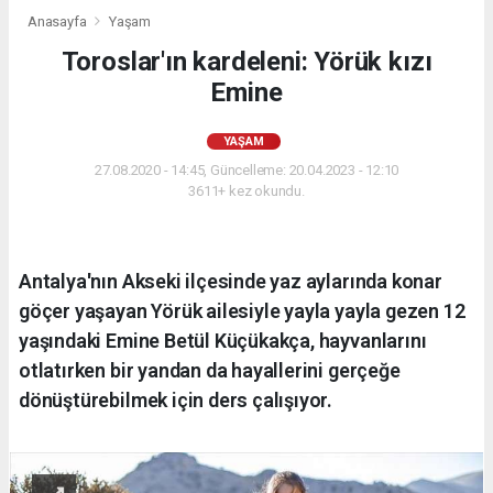
Anasayfa
Yaşam
Toroslar'ın kardeleni: Yörük kızı
Emine
YAŞAM
27.08.2020 - 14:45, Güncelleme: 20.04.2023 - 12:10
3611+ kez okundu.
Antalya'nın Akseki ilçesinde yaz aylarında konar
göçer yaşayan Yörük ailesiyle yayla yayla gezen 12
yaşındaki Emine Betül Küçükakça, hayvanlarını
otlatırken bir yandan da hayallerini gerçeğe
dönüştürebilmek için ders çalışıyor.