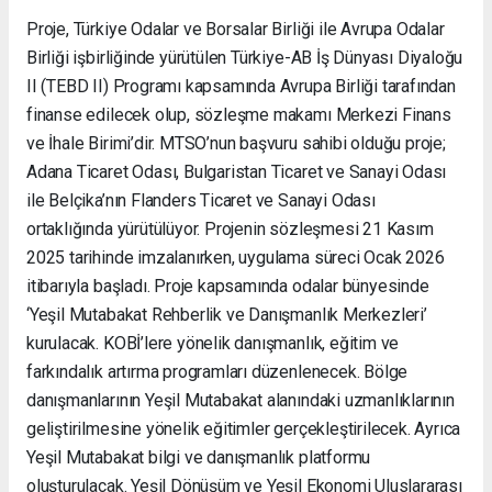
Proje, Türkiye Odalar ve Borsalar Birliği ile Avrupa Odalar
Birliği işbirliğinde yürütülen Türkiye-AB İş Dünyası Diyaloğu
II (TEBD II) Programı kapsamında Avrupa Birliği tarafından
finanse edilecek olup, sözleşme makamı Merkezi Finans
ve İhale Birimi’dir. MTSO’nun başvuru sahibi olduğu proje;
Adana Ticaret Odası, Bulgaristan Ticaret ve Sanayi Odası
ile Belçika’nın Flanders Ticaret ve Sanayi Odası
ortaklığında yürütülüyor. Projenin sözleşmesi 21 Kasım
2025 tarihinde imzalanırken, uygulama süreci Ocak 2026
itibarıyla başladı. Proje kapsamında odalar bünyesinde
‘Yeşil Mutabakat Rehberlik ve Danışmanlık Merkezleri’
kurulacak. KOBİ’lere yönelik danışmanlık, eğitim ve
farkındalık artırma programları düzenlenecek. Bölge
danışmanlarının Yeşil Mutabakat alanındaki uzmanlıklarının
geliştirilmesine yönelik eğitimler gerçekleştirilecek. Ayrıca
Yeşil Mutabakat bilgi ve danışmanlık platformu
oluşturulacak. Yeşil Dönüşüm ve Yeşil Ekonomi Uluslararası