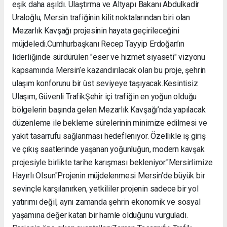
eşik daha aşıldı. Ulaştırma ve Altyapı Bakanı Abdulkadir
Uraloğlu, Mersin trafiğinin kilit noktalarından biri olan
Mezarlık Kavşağı projesinin hayata geçirileceğini
müjdeledi. ​Cumhurbaşkanı Recep Tayyip Erdoğan’ın
liderliğinde sürdürülen "eser ve hizmet siyaseti" vizyonu
kapsamında Mersin’e kazandırılacak olan bu proje, şehrin
ulaşım konforunu bir üst seviyeye taşıyacak. ​Kesintisiz
Ulaşım, Güvenli Trafik ​Şehir içi trafiğin en yoğun olduğu
bölgelerin başında gelen Mezarlık Kavşağı’nda yapılacak
düzenleme ile bekleme sürelerinin minimize edilmesi ve
yakıt tasarrufu sağlanması hedefleniyor. Özellikle iş giriş
ve çıkış saatlerinde yaşanan yoğunluğun, modern kavşak
projesiyle birlikte tarihe karışması bekleniyor. ​"Mersin’imize
Hayırlı Olsun" ​Projenin müjdelenmesi Mersin’de büyük bir
sevinçle karşılanırken, yetkililer projenin sadece bir yol
yatırımı değil, aynı zamanda şehrin ekonomik ve sosyal
yaşamına değer katan bir hamle olduğunu vurguladı. ​