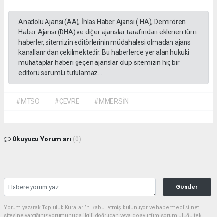
Anadolu Ajansı (AA), İhlas Haber Ajansı (İHA), Demirören
Haber Ajansı (DHA) ve diğer ajanslar tarafından eklenen tüm
haberler, sitemizin editörlerinin müdahalesi olmadan ajans
kanallarından çekilmektedir. Bu haberlerde yer alan hukuki
muhataplar haberi geçen ajanslar olup sitemizin hiç bir
editörü sorumlu tutulamaz...
#MTSO
#ÇEVRE
#MMERSİN
Okuyucu Yorumları
(0)
Gönder
Yorum yazarak Topluluk Kuralları’nı kabul etmiş bulunuyor ve habermeclisi.net
sitesine yaptığınız yorumunuzla ilgili doğrudan veya dolaylı tüm sorumluluğu tek