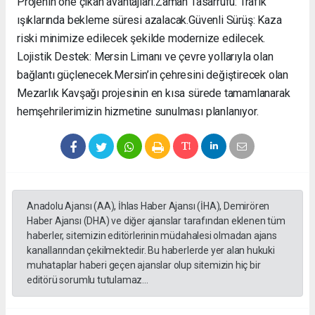
Projenin öne çıkan avantajları: ​Zaman Tasarrufu: Trafik
ışıklarında bekleme süresi azalacak. ​Güvenli Sürüş: Kaza
riski minimize edilecek şekilde modernize edilecek. ​
Lojistik Destek: Mersin Limanı ve çevre yollarıyla olan
bağlantı güçlenecek. ​Mersin’in çehresini değiştirecek olan
Mezarlık Kavşağı projesinin en kısa sürede tamamlanarak
hemşehrilerimizin hizmetine sunulması planlanıyor.
Anadolu Ajansı (AA), İhlas Haber Ajansı (İHA), Demirören
Haber Ajansı (DHA) ve diğer ajanslar tarafından eklenen tüm
haberler, sitemizin editörlerinin müdahalesi olmadan ajans
kanallarından çekilmektedir. Bu haberlerde yer alan hukuki
muhataplar haberi geçen ajanslar olup sitemizin hiç bir
editörü sorumlu tutulamaz...