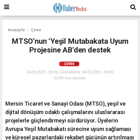
Anasayfa
Çevre
MTSO’nun ‘Yeşil Mutabakata Uyum
Projesine AB’den destek
ÇEVRE
04.03.2026 - 09:55, Güncelleme: 04.03.2026 - 09:59
3245+ kez okundu.
Mersin Ticaret ve Sanayi Odası (MTSO), yeşil ve
dijital dönüşüm odaklı çalışmalarını uluslararası
projelerle güçlendirmeyi sürdürüyor. Üyelerin
Avrupa Yeşil Mutabakatı sürecine uyum sağlaması
ve küresel pazarlardaki rekabet gücünün artırılması