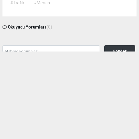
#Trafik
#Mersin
Okuyucu Yorumları
(0)
Gönder
Yorum yazarak Topluluk Kuralları’nı kabul etmiş bulunuyor ve habermeclisi.net
sitesine yaptığınız yorumunuzla ilgili doğrudan veya dolaylı tüm sorumluluğu tek
başınıza üstleniyorsunuz. Yazılan tüm yorumlardan site yönetimi hiçbir şekilde
sorumlu tutulamaz.
haber paketi
haber scripti
haber yazılımı
Tüm hakları saklı tutulmaktadır.Copyright 2026©
Haber Yazılımı:
Web Aksiyon ®