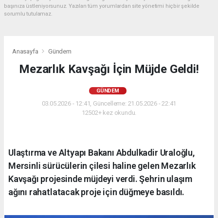
başınıza üstleniyorsunuz. Yazılan tüm yorumlardan site yönetimi hiçbir şekilde
sorumlu tutulamaz.
Anasayfa
Gündem
Mezarlık Kavşağı İçin Müjde Geldi!
GÜNDEM
03.05.2026 - 12:41, Güncelleme: 21.05.2026 - 22:41
12502+ kez okundu.
Ulaştırma ve Altyapı Bakanı Abdulkadir Uraloğlu,
Mersinli sürücülerin çilesi haline gelen Mezarlık
Kavşağı projesinde müjdeyi verdi. Şehrin ulaşım
ağını rahatlatacak proje için düğmeye basıldı.