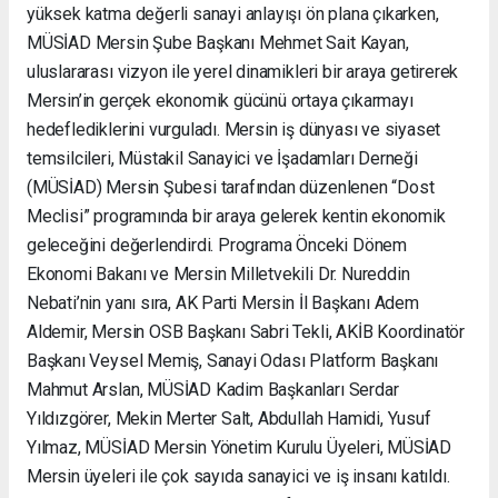
yüksek katma değerli sanayi anlayışı ön plana çıkarken,
MÜSİAD Mersin Şube Başkanı Mehmet Sait Kayan,
uluslararası vizyon ile yerel dinamikleri bir araya getirerek
Mersin’in gerçek ekonomik gücünü ortaya çıkarmayı
hedeflediklerini vurguladı. Mersin iş dünyası ve siyaset
temsilcileri, Müstakil Sanayici ve İşadamları Derneği
(MÜSİAD) Mersin Şubesi tarafından düzenlenen “Dost
Meclisi” programında bir araya gelerek kentin ekonomik
geleceğini değerlendirdi. Programa Önceki Dönem
Ekonomi Bakanı ve Mersin Milletvekili Dr. Nureddin
Nebati’nin yanı sıra, AK Parti Mersin İl Başkanı Adem
Aldemir, Mersin OSB Başkanı Sabri Tekli, AKİB Koordinatör
Başkanı Veysel Memiş, Sanayi Odası Platform Başkanı
Mahmut Arslan, MÜSİAD Kadim Başkanları Serdar
Yıldızgörer, Mekin Merter Salt, Abdullah Hamidi, Yusuf
Yılmaz, MÜSİAD Mersin Yönetim Kurulu Üyeleri, MÜSİAD
Mersin üyeleri ile çok sayıda sanayici ve iş insanı katıldı.