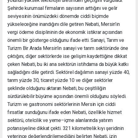
yolunun yüksek teknolojili üretimden geçtiğini vurguladı.
Şehirde kurumsal firmaların sayısının arttığını ve gelir
seviyesinin önümüzdeki dönemde ciddi biçimde
yükseleceğine inandığını dile getiren Nebati, Mersin’in
vergi ödeme disiplininin de ekonomik istikrar açısından
önemli bir gösterge olduğunu ifade etti. Sanayi, Tarım ve
Turizm Bir Arada Mersin’in sanayi ve tarım sektöründe öne
çıktığını, diğer sektörlerde ise gelişim kaydettiğine dikkat
çeken Nebati, bu iki ana sektörün istihdama da büyük katkı
sağladığını dile getirdi. Sektörel dağılımın sanayi yüzde 40,
tarım yüzde 30, ticaret yüzde 10 ve diğer sektörler
şeklinde olduğunu aktaran Nebati, bu çeşitliliğin
sürdürülebilir büyüme açısından önemli olduğunu söyledi.
Turizm ve gastronomi sektörlerinin Mersin için ciddi
fırsatlar sunduğunu ifade eden Nebati, özellikle hizmet
sektörü, otelcilik ve yeme–içme alanlarında yatırım
potansiyeline dikkat çekti. 321 kilometrelik kıyı şeridinin
yeterince değerlendirilemediğini belirten Nebati, izin