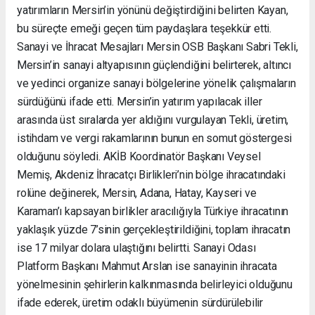
yatırımların Mersin’in yönünü değiştirdiğini belirten Kayan,
bu süreçte emeği geçen tüm paydaşlara teşekkür etti.
Sanayi ve İhracat Mesajları Mersin OSB Başkanı Sabri Tekli,
Mersin’in sanayi altyapısının güçlendiğini belirterek, altıncı
ve yedinci organize sanayi bölgelerine yönelik çalışmaların
sürdüğünü ifade etti. Mersin’in yatırım yapılacak iller
arasında üst sıralarda yer aldığını vurgulayan Tekli, üretim,
istihdam ve vergi rakamlarının bunun en somut göstergesi
olduğunu söyledi. AKİB Koordinatör Başkanı Veysel
Memiş, Akdeniz İhracatçı Birlikleri’nin bölge ihracatındaki
rolüne değinerek, Mersin, Adana, Hatay, Kayseri ve
Karaman’ı kapsayan birlikler aracılığıyla Türkiye ihracatının
yaklaşık yüzde 7’sinin gerçekleştirildiğini, toplam ihracatın
ise 17 milyar dolara ulaştığını belirtti. Sanayi Odası
Platform Başkanı Mahmut Arslan ise sanayinin ihracata
yönelmesinin şehirlerin kalkınmasında belirleyici olduğunu
ifade ederek, üretim odaklı büyümenin sürdürülebilir