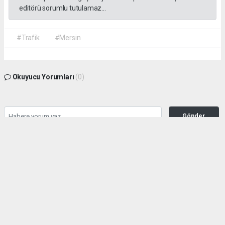
editörü sorumlu tutulamaz...
#Trafik
#Mersin
Okuyucu Yorumları
(0)
Gönder
Yorum yazarak Topluluk Kuralları’nı kabul etmiş bulunuyor ve habermeclisi.net
sitesine yaptığınız yorumunuzla ilgili doğrudan veya dolaylı tüm sorumluluğu tek
başınıza üstleniyorsunuz. Yazılan tüm yorumlardan site yönetimi hiçbir şekilde
sorumlu tutulamaz.
haber paketi
haber scripti
haber yazılımı