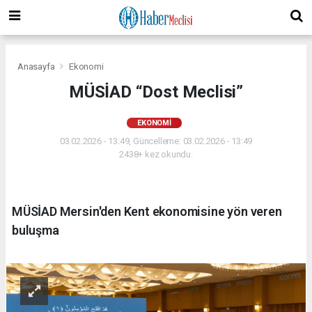
Anasayfa
Ekonomi
MÜSİAD “Dost Meclisi”
EKONOMI
03.02.2026 - 13:49, Güncelleme: 03.02.2026 - 13:49
2438+ kez okundu.
MÜSİAD Mersin'den Kent ekonomisine yön veren
buluşma