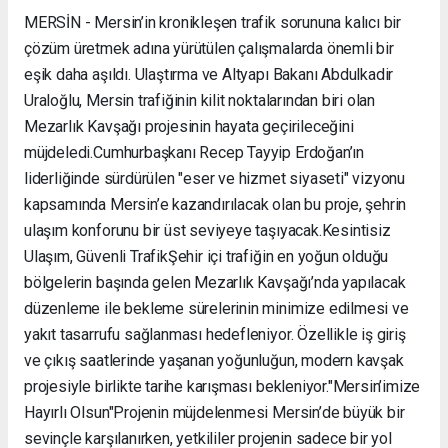
MERSİN - Mersin’in kronikleşen trafik sorununa kalıcı bir
çözüm üretmek adına yürütülen çalışmalarda önemli bir
eşik daha aşıldı. Ulaştırma ve Altyapı Bakanı Abdulkadir
Uraloğlu, Mersin trafiğinin kilit noktalarından biri olan
Mezarlık Kavşağı projesinin hayata geçirileceğini
müjdeledi. ​Cumhurbaşkanı Recep Tayyip Erdoğan’ın
liderliğinde sürdürülen "eser ve hizmet siyaseti" vizyonu
kapsamında Mersin’e kazandırılacak olan bu proje, şehrin
ulaşım konforunu bir üst seviyeye taşıyacak. ​Kesintisiz
Ulaşım, Güvenli Trafik ​Şehir içi trafiğin en yoğun olduğu
bölgelerin başında gelen Mezarlık Kavşağı’nda yapılacak
düzenleme ile bekleme sürelerinin minimize edilmesi ve
yakıt tasarrufu sağlanması hedefleniyor. Özellikle iş giriş
ve çıkış saatlerinde yaşanan yoğunluğun, modern kavşak
projesiyle birlikte tarihe karışması bekleniyor. ​"Mersin’imize
Hayırlı Olsun" ​Projenin müjdelenmesi Mersin’de büyük bir
sevinçle karşılanırken, yetkililer projenin sadece bir yol