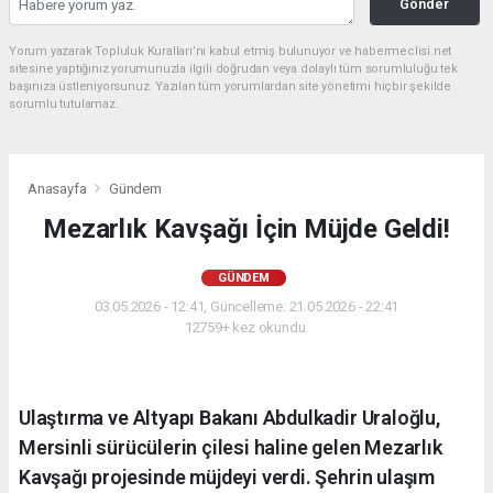
Gönder
Yorum yazarak Topluluk Kuralları’nı kabul etmiş bulunuyor ve habermeclisi.net
sitesine yaptığınız yorumunuzla ilgili doğrudan veya dolaylı tüm sorumluluğu tek
başınıza üstleniyorsunuz. Yazılan tüm yorumlardan site yönetimi hiçbir şekilde
sorumlu tutulamaz.
Anasayfa
Gündem
Mezarlık Kavşağı İçin Müjde Geldi!
GÜNDEM
03.05.2026 - 12:41, Güncelleme: 21.05.2026 - 22:41
12759+ kez okundu.
Ulaştırma ve Altyapı Bakanı Abdulkadir Uraloğlu,
Mersinli sürücülerin çilesi haline gelen Mezarlık
Kavşağı projesinde müjdeyi verdi. Şehrin ulaşım