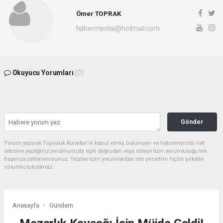
Ömer TOPRAK
habermeclisi@hotmail.com
Okuyucu Yorumları
(0)
Gönder
Yorum yazarak Topluluk Kuralları’nı kabul etmiş bulunuyor ve habermeclisi.net
sitesine yaptığınız yorumunuzla ilgili doğrudan veya dolaylı tüm sorumluluğu tek
başınıza üstleniyorsunuz. Yazılan tüm yorumlardan site yönetimi hiçbir şekilde
sorumlu tutulamaz.
Anasayfa
Gündem