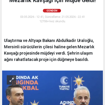
Mezarlık Kavşağı İçin Müjde Geldi!
GÜNDEM
03.05.2026 - 12:41, Güncelleme: 21.05.2026 - 22:41
12706+ kez okundu.
Ulaştırma ve Altyapı Bakanı Abdulkadir Uraloğlu,
Mersinli sürücülerin çilesi haline gelen Mezarlık
Kavşağı projesinde müjdeyi verdi. Şehrin ulaşım
ağını rahatlatacak proje için düğmeye basıldı.