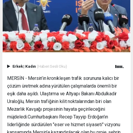
Erkek
|
Kadın
(Haberi Sesli Oku)
MERSİN - Mersin’in kronikleşen trafik sorununa kalıcı bir
çözüm üretmek adına yürütülen çalışmalarda önemli bir
eşik daha aşıldı. Ulaştırma ve Altyapı Bakanı Abdulkadir
Uraloğlu, Mersin trafiğinin kilit noktalarından biri olan
Mezarlık Kavşağı projesinin hayata geçirileceğini
müjdeledi. ​Cumhurbaşkanı Recep Tayyip Erdoğan’ın
liderliğinde sürdürülen "eser ve hizmet siyaseti" vizyonu
kapsamında Mersin’e kazandırılacak olan bu proje, şehrin