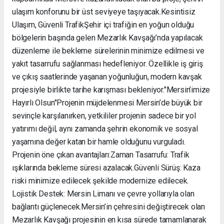
ulaşım konforunu bir üst seviyeye taşıyacak. ​Kesintisiz
Ulaşım, Güvenli Trafik ​Şehir içi trafiğin en yoğun olduğu
bölgelerin başında gelen Mezarlık Kavşağı’nda yapılacak
düzenleme ile bekleme sürelerinin minimize edilmesi ve
yakıt tasarrufu sağlanması hedefleniyor. Özellikle iş giriş
ve çıkış saatlerinde yaşanan yoğunluğun, modern kavşak
projesiyle birlikte tarihe karışması bekleniyor. ​"Mersin’imize
Hayırlı Olsun" ​Projenin müjdelenmesi Mersin’de büyük bir
sevinçle karşılanırken, yetkililer projenin sadece bir yol
yatırımı değil, aynı zamanda şehrin ekonomik ve sosyal
yaşamına değer katan bir hamle olduğunu vurguladı. ​
Projenin öne çıkan avantajları: ​Zaman Tasarrufu: Trafik
ışıklarında bekleme süresi azalacak. ​Güvenli Sürüş: Kaza
riski minimize edilecek şekilde modernize edilecek. ​
Lojistik Destek: Mersin Limanı ve çevre yollarıyla olan
bağlantı güçlenecek. ​Mersin’in çehresini değiştirecek olan
Mezarlık Kavşağı projesinin en kısa sürede tamamlanarak