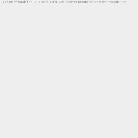
Yorum yazarak Topluluk Kuralları’nı kabul etmiş bulunuyor ve habermeclisi.net
sitesine yaptığınız yorumunuzla ilgili doğrudan veya dolaylı tüm sorumluluğu tek
başınıza üstleniyorsunuz. Yazılan tüm yorumlardan site yönetimi hiçbir şekilde
sorumlu tutulamaz.
Anasayfa
Yaşam
Toroslar'ın kardeleni: Yörük kızı
Emine
YAŞAM
27.08.2020 - 14:45, Güncelleme: 20.04.2023 - 12:10
3604+ kez okundu.
Antalya'nın Akseki ilçesinde yaz aylarında konar
göçer yaşayan Yörük ailesiyle yayla yayla gezen 12
yaşındaki Emine Betül Küçükakça, hayvanlarını
otlatırken bir yandan da hayallerini gerçeğe