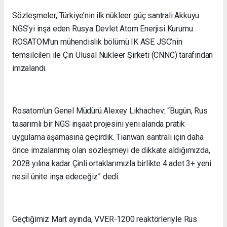
Sözleşmeler, Türkiye’nin ilk nükleer güç santrali Akkuyu
NGS’yi inşa eden Rusya Devlet Atom Enerjisi Kurumu
ROSATOM’un mühendislik bölümü IK ASE JSC’nin
temsilcileri ile Çin Ulusal Nükleer Şirketi (CNNC) tarafından
imzalandı.
Rosatom’un Genel Müdürü Alexey Likhachev: “Bugün, Rus
tasarımlı bir NGS inşaat projesini yeni alanda pratik
uygulama aşamasına geçirdik. Tianwan santrali için daha
önce imzalanmış olan sözleşmeyi de dikkate aldığımızda,
2028 yılına kadar Çinli ortaklarımızla birlikte 4 adet 3+ yeni
nesil ünite inşa edeceğiz” dedi.
Geçtiğimiz Mart ayında, VVER-1200 reaktörleriyle Rus