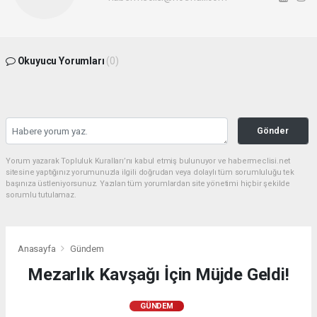
Okuyucu Yorumları
(0)
Gönder
Yorum yazarak Topluluk Kuralları’nı kabul etmiş bulunuyor ve habermeclisi.net
sitesine yaptığınız yorumunuzla ilgili doğrudan veya dolaylı tüm sorumluluğu tek
başınıza üstleniyorsunuz. Yazılan tüm yorumlardan site yönetimi hiçbir şekilde
sorumlu tutulamaz.
Anasayfa
Gündem
Mezarlık Kavşağı İçin Müjde Geldi!
GÜNDEM