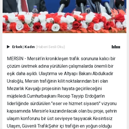
Erkek
|
Kadın
(Haberi Sesli Oku)
MERSİN - Mersin’in kronikleşen trafik sorununa kalıcı bir
çözüm üretmek adına yürütülen çalışmalarda önemli bir
eşik daha aşıldı. Ulaştırma ve Altyapı Bakanı Abdulkadir
Uraloğlu, Mersin trafiğinin kilit noktalarından biri olan
Mezarlık Kavşağı projesinin hayata geçirileceğini
müjdeledi. ​Cumhurbaşkanı Recep Tayyip Erdoğan’ın
liderliğinde sürdürülen "eser ve hizmet siyaseti" vizyonu
kapsamında Mersin’e kazandırılacak olan bu proje, şehrin
ulaşım konforunu bir üst seviyeye taşıyacak. ​Kesintisiz
Ulaşım, Güvenli Trafik ​Şehir içi trafiğin en yoğun olduğu