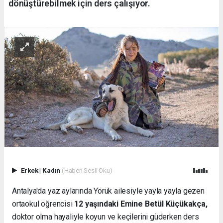
dönüştürebilmek için ders çalışıyor.
Erkek
|
Kadın
(Haberi Sesli Oku)
Antalya'da yaz aylarında Yörük ailesiyle yayla yayla gezen
ortaokul öğrencisi
12 yaşındaki Emine Betül Küçükakça,
doktor olma hayaliyle koyun ve keçilerini güderken ders