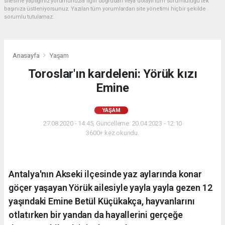
sitesine yaptığınız yorumunuzla ilgili doğrudan veya dolaylı tüm sorumluluğu tek
başınıza üstleniyorsunuz. Yazılan tüm yorumlardan site yönetimi hiçbir şekilde
sorumlu tutulamaz.
Anasayfa
Yaşam
Toroslar'ın kardeleni: Yörük kızı
Emine
YAŞAM
27.08.2020 - 14:45, Güncelleme: 20.04.2023 - 12:10
3600+ kez okundu.
Antalya'nın Akseki ilçesinde yaz aylarında konar
göçer yaşayan Yörük ailesiyle yayla yayla gezen 12
yaşındaki Emine Betül Küçükakça, hayvanlarını
otlatırken bir yandan da hayallerini gerçeğe