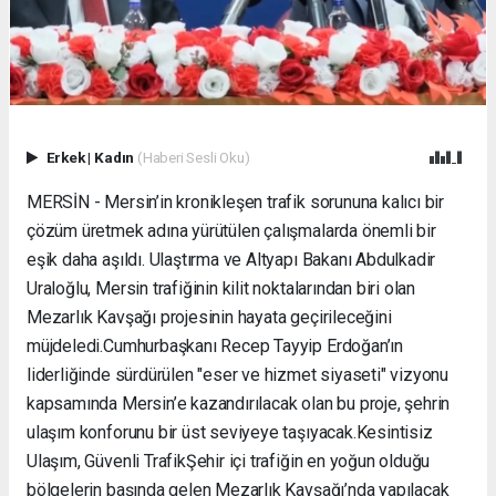
Erkek
|
Kadın
(Haberi Sesli Oku)
MERSİN - Mersin’in kronikleşen trafik sorununa kalıcı bir
çözüm üretmek adına yürütülen çalışmalarda önemli bir
eşik daha aşıldı. Ulaştırma ve Altyapı Bakanı Abdulkadir
Uraloğlu, Mersin trafiğinin kilit noktalarından biri olan
Mezarlık Kavşağı projesinin hayata geçirileceğini
müjdeledi. ​Cumhurbaşkanı Recep Tayyip Erdoğan’ın
liderliğinde sürdürülen "eser ve hizmet siyaseti" vizyonu
kapsamında Mersin’e kazandırılacak olan bu proje, şehrin
ulaşım konforunu bir üst seviyeye taşıyacak. ​Kesintisiz
Ulaşım, Güvenli Trafik ​Şehir içi trafiğin en yoğun olduğu
bölgelerin başında gelen Mezarlık Kavşağı’nda yapılacak