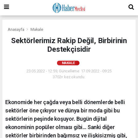
Anasayfa
Makale
Sektörlerimiz Rakip Değil, Birbirinin
Destekçisidir
MAKALE
23.05.2022 - 12:59, Güncelleme: 17.09.2022 - 09:25
3702+ kez okundu.
Ekonomide her çağda veya belli dönemlerde belli
sektörler öne çıkıyor ve dünya bir moda gibi bu
sektörlerin peşinde koşuyor. Bugün dijital
ekonominin popüler olması gibi… Sanki diğer
sektörler birbirinden bağımsız ve ilişkisizmiş gibi,