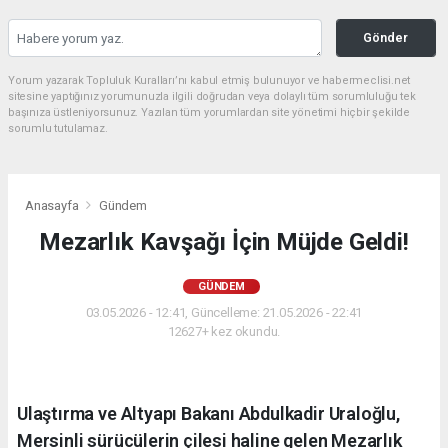
Gönder
Yorum yazarak Topluluk Kuralları’nı kabul etmiş bulunuyor ve habermeclisi.net
sitesine yaptığınız yorumunuzla ilgili doğrudan veya dolaylı tüm sorumluluğu tek
başınıza üstleniyorsunuz. Yazılan tüm yorumlardan site yönetimi hiçbir şekilde
sorumlu tutulamaz.
Anasayfa
Gündem
Mezarlık Kavşağı İçin Müjde Geldi!
GÜNDEM
03.05.2026 - 12:41, Güncelleme: 21.05.2026 - 22:41
12627+ kez okundu.
Ulaştırma ve Altyapı Bakanı Abdulkadir Uraloğlu,
Mersinli sürücülerin çilesi haline gelen Mezarlık