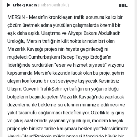
Erkek
|
Kadın
(Haberi Sesli Oku)
MERSİN - Mersin’in kronikleşen trafik sorununa kalıcı bir
çözüm üretmek adına yürütülen çalışmalarda önemli bir
eşik daha aşıldı. Ulaştırma ve Altyapı Bakanı Abdulkadir
Uraloğlu, Mersin trafiğinin kilit noktalarından biri olan
Mezarlık Kavşağı projesinin hayata geçirileceğini
müjdeledi. ​Cumhurbaşkanı Recep Tayyip Erdoğan’ın
liderliğinde sürdürülen "eser ve hizmet siyaseti" vizyonu
kapsamında Mersin’e kazandırılacak olan bu proje, şehrin
ulaşım konforunu bir üst seviyeye taşıyacak. ​Kesintisiz
Ulaşım, Güvenli Trafik ​Şehir içi trafiğin en yoğun olduğu
bölgelerin başında gelen Mezarlık Kavşağı’nda yapılacak
düzenleme ile bekleme sürelerinin minimize edilmesi ve
yakıt tasarrufu sağlanması hedefleniyor. Özellikle iş giriş
ve çıkış saatlerinde yaşanan yoğunluğun, modern kavşak
projesiyle birlikte tarihe karışması bekleniyor. ​"Mersin’imize
Hayırlı Olsun" ​Projenin müjdelenmesi Mersin’de büyük bir