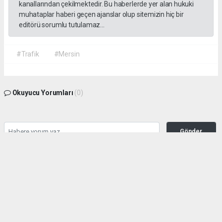
kanallarından çekilmektedir. Bu haberlerde yer alan hukuki
muhataplar haberi geçen ajanslar olup sitemizin hiç bir
editörü sorumlu tutulamaz...
#Trafik
#Mersin
Okuyucu Yorumları
(0)
Gönder
Yorum yazarak Topluluk Kuralları’nı kabul etmiş bulunuyor ve habermeclisi.net
sitesine yaptığınız yorumunuzla ilgili doğrudan veya dolaylı tüm sorumluluğu tek
başınıza üstleniyorsunuz. Yazılan tüm yorumlardan site yönetimi hiçbir şekilde
sorumlu tutulamaz.