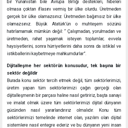
bir Yunanistan bile Avrupa Birliği destekleri, hibeleri
olmasa çoktan iflasını vermiş bir ülke olurdu. Üretmeden
gerçek bir ülke olamazsınız. Üretmeden bağımsız bir ülke
olamazsınız. Büyük Atatürk’ün o muhteşem sözünü
hatırlamamak mümkün değil: “ Çalışmadan, yorulmadan ve
üretmeden, rahat yaşamak isteyen toplumlar; evvela
haysiyetlerini, sonra hürriyetlerini daha sonra da istiklal ve
istikballerini kaybetmeye mahkumdurlar”.
Dijitalleşme her sektörün konusudur, tek başına bir
sektör değildir
Burada konu sektör tercih etmek değil, tüm sektörlerimizi,
üretim yapan tüm sektörlerimizi çağın gerçeği olan
dijitalleşmenin bir parçası haline nasıl getiririz, başta sanayi
ve imalat olmak üzere tüm sektörlerimizi dijital dünyanın
gücünden nasıl yararlandırırız olmalıdır. Konu tüm
sektörlerimizi temelinde internet olan, yazılım olan dijital
sistemlere nasıl entegre ederiz ve bu dünyanın yeni insan