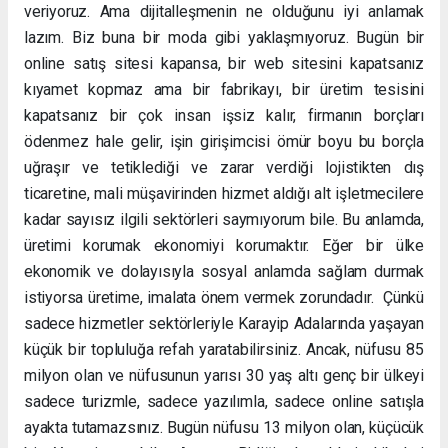
veriyoruz. Ama dijitalleşmenin ne olduğunu iyi anlamak
lazım. Biz buna bir moda gibi yaklaşmıyoruz. Bugün bir
online satış sitesi kapansa, bir web sitesini kapatsanız
kıyamet kopmaz ama bir fabrikayı, bir üretim tesisini
kapatsanız bir çok insan işsiz kalır, firmanın borçları
ödenmez hale gelir, işin girişimcisi ömür boyu bu borçla
uğraşır ve tetiklediği ve zarar verdiği lojistikten dış
ticaretine, mali müşavirinden hizmet aldığı alt işletmecilere
kadar sayısız ilgili sektörleri saymıyorum bile. Bu anlamda,
üretimi korumak ekonomiyi korumaktır. Eğer bir ülke
ekonomik ve dolayısıyla sosyal anlamda sağlam durmak
istiyorsa üretime, imalata önem vermek zorundadır. Çünkü
sadece hizmetler sektörleriyle Karayip Adalarında yaşayan
küçük bir topluluğa refah yaratabilirsiniz. Ancak, nüfusu 85
milyon olan ve nüfusunun yarısı 30 yaş altı genç bir ülkeyi
sadece turizmle, sadece yazılımla, sadece online satışla
ayakta tutamazsınız. Bugün nüfusu 13 milyon olan, küçücük