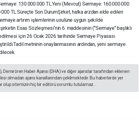
 Sermaye: 130.000.000 TL. ​Yeni (Mevcut) Sermaye: 160.000.000
0.000 TL. ​Süreçte Son Durum ​Şirket, halka arzdan elde edilen
ermaye artırım işlemlerinin usulüne uygun şekilde
 şirketin Esas Sözleşmesi’nin 6. maddesinin ("Sermaye" başlıklı
 edilmesi için 26 Ocak 2026 tarihinde Sermaye Piyasası
irildi. ​Tadil metninin onaylanmasının ardından, yeni sermaye
edilecek.
A), Demirören Haber Ajansı (DHA) ve diğer ajanslar tarafından eklenen
lesi olmadan ajans kanallarından çekilmektedir. Bu haberlerde yer
 olup sitemizin hiç bir editörü sorumlu tutulamaz...