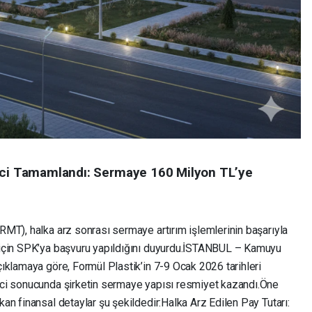
reci Tamamlandı: Sermaye 160 Milyon TL’ye
RMT), halka arz sonrası sermaye artırım işlemlerinin başarıyla
için SPK’ya başvuru yapıldığını duyurdu. ​İSTANBUL – Kamuyu
ıklamaya göre, Formül Plastik’in 7-9 Ocak 2026 tarihleri
i sonucunda şirketin sermaye yapısı resmiyet kazandı. ​Öne
an finansal detaylar şu şekildedir: ​Halka Arz Edilen Pay Tutarı: