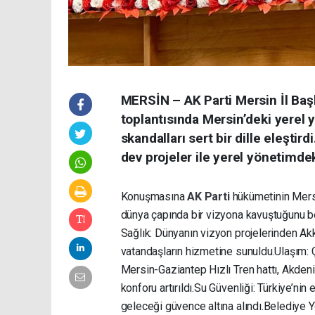
MERSİN – AK Parti Mersin İl Baş
toplantısında Mersin’deki yerel
skandalları sert bir dille eleşti
dev projeler ile yerel yönetimdek
Konuşmasına
AK Parti
hükümetinin Mersin
dünya çapında bir vizyona kavuştuğunu belir
Sağlık: Dünyanın vizyon projelerinden Akk
vatandaşların hizmetine sunuldu. ​Ulaşım:
Mersin-Gaziantep Hızlı Tren hattı, Akden
konforu artırıldı. ​Su Güvenliği: Türkiye’n
geleceği güvence altına alındı. ​Belediye