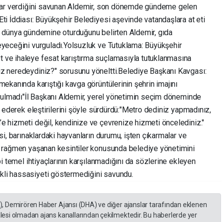
zarar verdiğini savunan Aldemir, son dönemde gündeme gelen
Eti İddiası: Büyükşehir Belediyesi aşevinde vatandaşlara at eti
e dünya gündemine oturduğunu belirten Aldemir, gıda
yeceğini vurguladı. ​Yolsuzluk ve Tutuklama: Büyükşehir
 ve ihaleye fesat karıştırma suçlamasıyla tutuklanmasına
z neredeydiniz?" sorusunu yöneltti. ​Belediye Başkanı Kavgası:
mekanında karıştığı kavga görüntülerinin şehrin imajını
Tutulmadı" ​İl Başkanı Aldemir, yerel yönetimin seçim döneminde
a ederek eleştirilerini şöyle sürdürdü: ​"Metro dediniz yapmadınız,
 hizmeti değil, kendinize ve çevrenize hizmeti öncelediniz." ​
si, barınaklardaki hayvanların durumu, işten çıkarmalar ve
a rağmen yaşanan kesintiler konusunda belediye yönetimini
bi temel ihtiyaçlarının karşılanmadığını da sözlerine ekleyen
li hassasiyeti göstermediğini savundu.
A), Demirören Haber Ajansı (DHA) ve diğer ajanslar tarafından eklenen
lesi olmadan ajans kanallarından çekilmektedir. Bu haberlerde yer