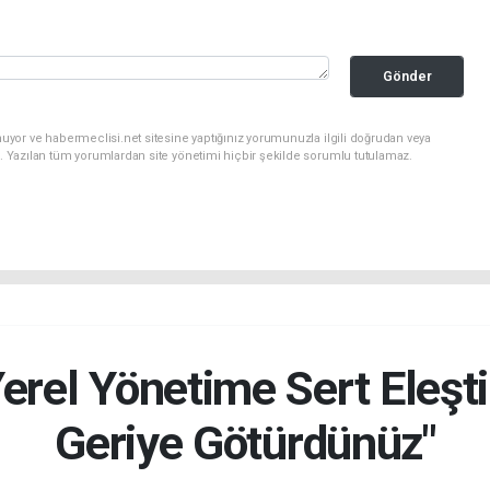
Gönder
uyor ve habermeclisi.net sitesine yaptığınız yorumunuzla ilgili doğrudan veya
. Yazılan tüm yorumlardan site yönetimi hiçbir şekilde sorumlu tutulamaz.
rel Yönetime Sert Eleştir
Geriye Götürdünüz"