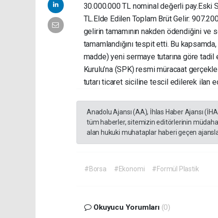
30.000.000 TL nominal değerli pay. ​Eski
TL. ​Elde Edilen Toplam Brüt Gelir: 907.20
gelirin tamamının nakden ödendiğini ve s
tamamlandığını tespit etti. Bu kapsamda,
madde) yeni sermaye tutarına göre tadil
Kurulu’na (SPK) resmi müracaat gerçekleşt
tutarı ticaret siciline tescil edilerek ilan 
Anadolu Ajansı (AA), İhlas Haber Ajansı (İH
tüm haberler, sitemizin editörlerinin müdaha
alan hukuki muhataplar haberi geçen ajanslar
#Borsa
#Ekonomi
#Formül Plastik
Okuyucu Yorumları
(0)