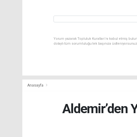
Yorum yazarak Topluluk Kuralları’nı kabul etmiş bulun
dolaylı tüm sorumluluğu tek başınıza üstleniyorsunuz
Anasayfa
Aldemir’den Ye