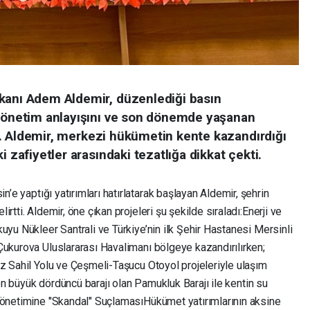
kanı Adem Aldemir, düzenlediği basın
 yönetim anlayışını ve son dönemde yaşanan
rdi. Aldemir, merkezi hükümetin kente kazandırdığı
i zafiyetler arasındaki tezatlığa dikkat çekti.
’e yaptığı yatırımları hatırlatarak başlayan Aldemir, şehrin
tti. Aldemir, öne çıkan projeleri şu şekilde sıraladı: ​Enerji ve
uyu Nükleer Santrali ve Türkiye’nin ilk Şehir Hastanesi Mersinli
 Çukurova Uluslararası Havalimanı bölgeye kazandırılırken;
iz Sahil Yolu ve Çeşmeli-Taşucu Otoyol projeleriyle ulaşım
in en büyük dördüncü barajı olan Pamukluk Barajı ile kentin su
 Yönetimine "Skandal" Suçlaması ​Hükümet yatırımlarının aksine