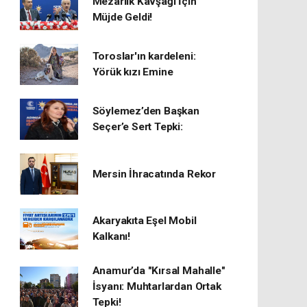
Mezarlık Kavşağı İçin
Müjde Geldi!
Toroslar'ın kardeleni:
Yörük kızı Emine
Söylemez’den Başkan
Seçer’e Sert Tepki:
Mersin İhracatında Rekor
​Akaryakıta Eşel Mobil
Kalkanı!
Anamur’da "Kırsal Mahalle"
İsyanı: Muhtarlardan Ortak
Tepki!