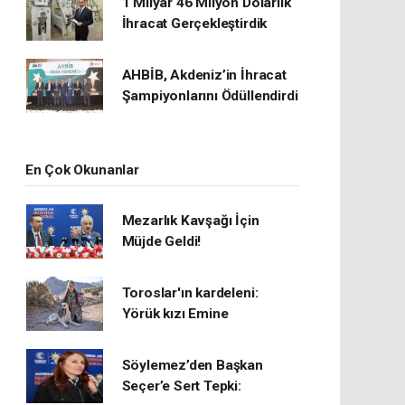
1 Milyar 46 Milyon Dolarlık
İhracat Gerçekleştirdik
AHBİB, Akdeniz’in İhracat
Şampiyonlarını Ödüllendirdi
En Çok Okunanlar
Mezarlık Kavşağı İçin
Müjde Geldi!
Toroslar'ın kardeleni:
Yörük kızı Emine
Söylemez’den Başkan
Seçer’e Sert Tepki: