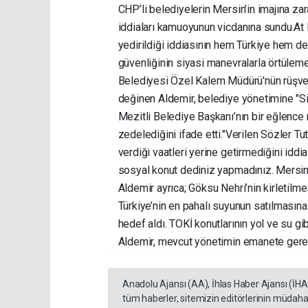
CHP’li belediyelerin Mersin’in imajına 
iddiaları kamuoyunun vicdanına sundu. ​At 
yedirildiği iddiasının hem Türkiye hem d
güvenliğinin siyasi manevralarla örtüleme
Belediyesi Özel Kalem Müdürü'nün rüşvet
değinen Aldemir, belediye yönetimine "Si
Mezitli Belediye Başkanı’nın bir eğlence 
zedelediğini ifade etti. ​"Verilen Sözler 
verdiği vaatleri yerine getirmediğini iddi
sosyal konut dediniz yapmadınız. Mersin’e
Aldemir ayrıca; Göksu Nehri’nin kirletilme
Türkiye’nin en pahalı suyunun satılmasın
hedef aldı. TOKİ konutlarının yol ve su gi
Aldemir, mevcut yönetimin emanete gerek
Anadolu Ajansı (AA), İhlas Haber Ajansı (İH
tüm haberler, sitemizin editörlerinin müdaha