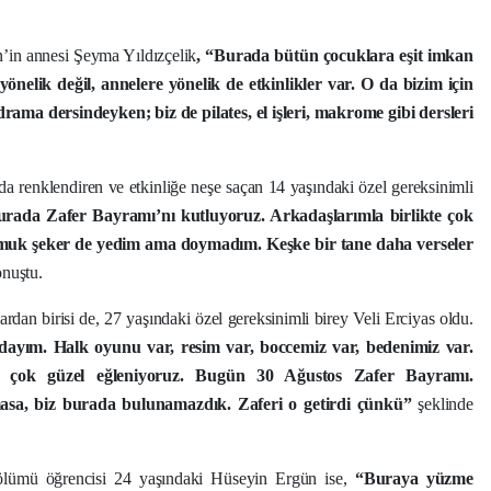
’in annesi Şeyma Yıldızçelik
, “Burada bütün çocuklara eşit imkan
önelik değil, annelere yönelik de etkinlikler var. O da bizim için
ma dersindeyken; biz de pilates, el işleri, makrome gibi dersleri
a renklendiren ve etkinliğe neşe saçan 14 yaşındaki özel gereksinimli
ada Zafer Bayramı’nı kutluyoruz. Arkadaşlarımla birlikte çok
amuk şeker de yedim ama doymadım. Keşke bir tane daha verseler
nuştu.
rdan birisi de, 27 yaşındaki özel gereksinimli birey Veli Erciyas oldu.
dayım. Halk oyunu var, resim var, boccemiz var, bedenimiz var.
 çok güzel eğleniyoruz. Bugün 30 Ağustos Zafer Bayramı.
asa, biz burada bulunamazdık. Zaferi o getirdi çünkü”
şeklinde
ölümü öğrencisi 24 yaşındaki Hüseyin Ergün ise,
“Buraya yüzme