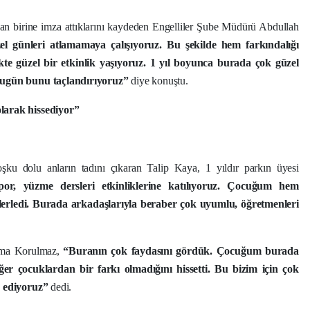
an birine imza attıklarını kaydeden Engelliler Şube Müdürü Abdullah
el günleri atlamamaya çalışıyoruz. Bu şekilde hem farkındalığı
likte güzel bir etkinlik yaşıyoruz. 1 yıl boyunca burada çok güzel
 bugün bunu taçlandırıyoruz”
diye konuştu.
larak hissediyor”
oşku dolu anların tadını çıkaran Talip Kaya, 1 yıldır parkın üyesi
or, yüzme dersleri etkinliklerine katılıyoruz. Çocuğum hem
rledi. Burada arkadaşlarıyla beraber çok uyumlu, öğretmenleri
atma Korulmaz,
“Buranın çok faydasını gördük. Çocuğum burada
iğer çocuklardan bir farkı olmadığını hissetti. Bu bizim için çok
ür ediyoruz”
dedi.