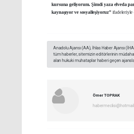
kursuna geliyorum. Şimdi yaza elveda par
kaynaşıyor ve sosyalleşiyoruz”
ifadeleriyle 
Anadolu Ajansı (AA), İhlas Haber Ajansı (İH
tüm haberler, sitemizin editörlerinin müdaha
alan hukuki muhataplar haberi geçen ajanslar
Ömer TOPRAK
habermeclisi@hotmai