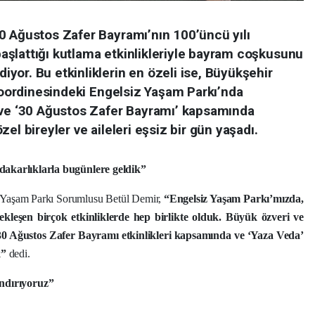
0 Ağustos Zafer Bayramı’nın 100’üncü yılı
şlattığı kutlama etkinlikleriyle bayram coşkusunu
or. Bu etkinliklerin en özeli ise, Büyükşehir
 koordinesindeki Engelsiz Yaşam Parkı’nda
 ve ‘30 Ağustos Zafer Bayramı’ kapsamında
el bireyler ve aileleri eşsiz bir gün yaşadı.
arla bugünlere geldik”
iz Yaşam Parkı Sorumlusu Betül Demir,
“Engelsiz Yaşam Parkı’mızda,
leşen birçok etkinliklerde hep birlikte olduk. Büyük özveri ve
30 Ağustos Zafer Bayramı etkinlikleri kapsamında ve ‘Yaza Veda’
k”
dedi.
andırıyoruz”