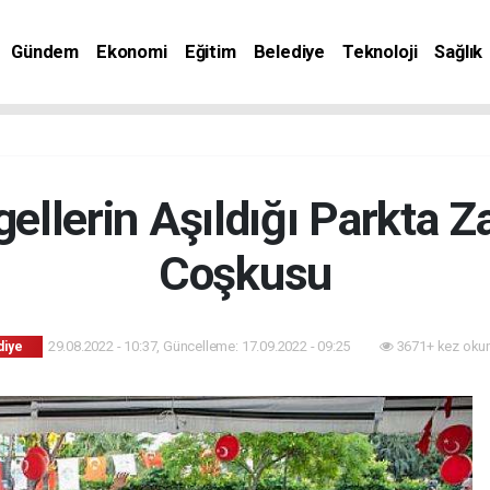
Gündem
Ekonomi
Eğitim
Belediye
Teknoloji
Sağlık
ellerin Aşıldığı Parkta 
Coşkusu
29.08.2022 - 10:37, Güncelleme: 17.09.2022 - 09:25
3671+ kez oku
diye