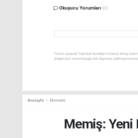
Okuyucu Yorumları
(0)
Yorum yazarak Topluluk Kuralları’nı kabul etmiş bulun
dolaylı tüm sorumluluğu tek başınıza üstleniyorsunuz
Anasayfa
Ekonomi
Memiş: Yeni 