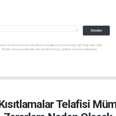
Gönder
uyor ve habermeclisi.net sitesine yaptığınız yorumunuzla ilgili doğrudan veya
. Yazılan tüm yorumlardan site yönetimi hiçbir şekilde sorumlu tutulamaz.
Kısıtlamalar Telafisi M