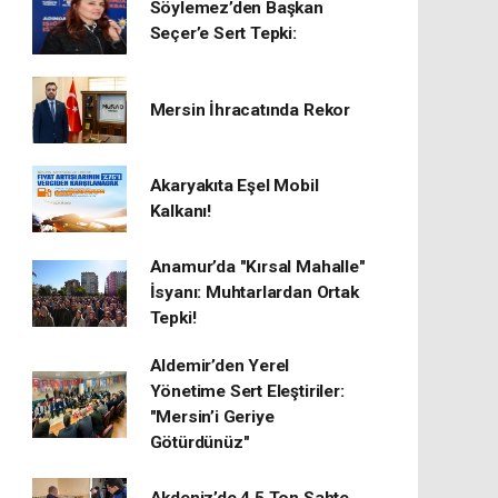
Söylemez’den Başkan
Seçer’e Sert Tepki:
Mersin İhracatında Rekor
​Akaryakıta Eşel Mobil
Kalkanı!
Anamur’da "Kırsal Mahalle"
İsyanı: Muhtarlardan Ortak
Tepki!
Aldemir’den Yerel
Yönetime Sert Eleştiriler:
"Mersin’i Geriye
Götürdünüz"