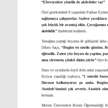
“Ebeveynlere yönelik de aktiviteler var”
Özel gereksinimli 8 yaşındaki Furkan Eymen
sağlamaya çalışıyorlar. Sadece çocuklara y
çok büyük bir avantaj oldu. Çocuğumuz dra
alabildik”
ifadelerini kullandı.
Yanağına yaptığı boyama ile gülüşünü daha d
Dilara Saçu,
“Bugün en mutlu günüm. Bur
eğlendik. Zaten yüz boyası da yaptım, p
ama yiyemem, çünkü dişim çürür”
diye ko
Dans ve oyunlarda keyif dolu anlar yaşayanla
Erciyas yaşadığı coşkuyu,
“1 senedir bura
Havuzu kullanıyoruz şu anda. Bugün
Atatürk’ümüzü çok severiz. Atatürk olm
konuştu.
Mersin Üniversitesi Resim Öğretmenliği b