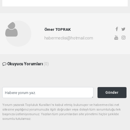
Ömer TOPRAK
habermeclisi@hotmail.com
Okuyucu Yorumları
(0)
Gönder
Yorum yazarak Topluluk Kuralları’nı kabul etmiş bulunuyor ve habermeclisi.net
sitesine yaptığınız yorumunuzla ilgili doğrudan veya dolaylı tüm sorumluluğu tek
başınıza üstleniyorsunuz. Yazılan tüm yorumlardan site yönetimi hiçbir şekilde
sorumlu tutulamaz.