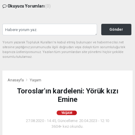
Okuyucu Yorumları
(0)
Gönder
Yorum yazarak Topluluk Kuralları’nı kabul etmiş bulunuyor ve habermeclisi.net
sitesine yaptığınız yorumunuzla ilgili doğrudan veya dolaylı tüm sorumluluğu tek
başınıza üstleniyorsunuz. Yazılan tüm yorumlardan site yönetimi hiçbir şekilde
sorumlu tutulamaz.
Anasayfa
Yaşam
Toroslar'ın kardeleni: Yörük kızı
Emine
YAŞAM
27.08.2020 - 14:45, Güncelleme: 20.04.2023 - 12:10
3604+ kez okundu.