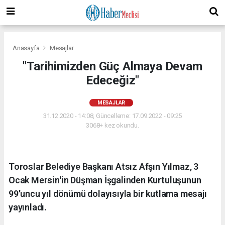
Anasayfa
Mesajlar
"Tarihimizden Güç Almaya Devam
Edeceğiz"
MESAJLAR
31.12.2020 - 14:08, Güncelleme: 17.09.2022 - 09:25
3068+ kez okundu.
Toroslar Belediye Başkanı Atsız Afşın Yılmaz, 3
Ocak Mersin'in Düşman İşgalinden Kurtuluşunun
99'uncu yıl dönümü dolayısıyla bir kutlama mesajı
yayınladı.