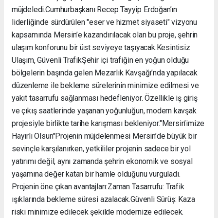
müjdeledi. ​Cumhurbaşkanı Recep Tayyip Erdoğan’ın
liderliğinde sürdürülen "eser ve hizmet siyaseti" vizyonu
kapsamında Mersin’e kazandırılacak olan bu proje, şehrin
ulaşım konforunu bir üst seviyeye taşıyacak. ​Kesintisiz
Ulaşım, Güvenli Trafik ​Şehir içi trafiğin en yoğun olduğu
bölgelerin başında gelen Mezarlık Kavşağı’nda yapılacak
düzenleme ile bekleme sürelerinin minimize edilmesi ve
yakıt tasarrufu sağlanması hedefleniyor. Özellikle iş giriş
ve çıkış saatlerinde yaşanan yoğunluğun, modern kavşak
projesiyle birlikte tarihe karışması bekleniyor. ​"Mersin’imize
Hayırlı Olsun" ​Projenin müjdelenmesi Mersin’de büyük bir
sevinçle karşılanırken, yetkililer projenin sadece bir yol
yatırımı değil, aynı zamanda şehrin ekonomik ve sosyal
yaşamına değer katan bir hamle olduğunu vurguladı. ​
Projenin öne çıkan avantajları: ​Zaman Tasarrufu: Trafik
ışıklarında bekleme süresi azalacak. ​Güvenli Sürüş: Kaza
riski minimize edilecek şekilde modernize edilecek. ​