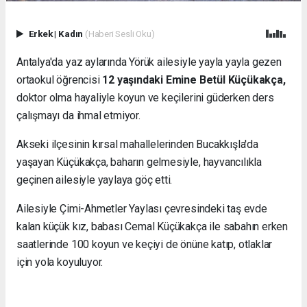
Erkek
|
Kadın
(Haberi Sesli Oku)
Antalya'da yaz aylarında Yörük ailesiyle yayla yayla gezen
ortaokul öğrencisi
12 yaşındaki Emine Betül Küçükakça,
doktor olma hayaliyle koyun ve keçilerini güderken ders
çalışmayı da ihmal etmiyor.
Akseki ilçesinin kırsal mahallelerinden Bucakkışla'da
yaşayan Küçükakça, baharın gelmesiyle, hayvancılıkla
geçinen ailesiyle yaylaya göç etti.
Ailesiyle Çimi-Ahmetler Yaylası çevresindeki taş evde
kalan küçük kız, babası Cemal Küçükakça ile sabahın erken
saatlerinde 100 koyun ve keçiyi de önüne katıp, otlaklar
için yola koyuluyor.