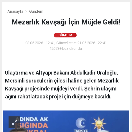
Anasayfa
Gündem
Mezarlık Kavşağı İçin Müjde Geldi!
GÜNDEM
03.05.2026 - 12:41, Güncelleme: 21.05.2026 - 22:41
12673+ kez okundu.
Ulaştırma ve Altyapı Bakanı Abdulkadir Uraloğlu,
Mersinli sürücülerin çilesi haline gelen Mezarlık
Kavşağı projesinde müjdeyi verdi. Şehrin ulaşım
ağını rahatlatacak proje için düğmeye basıldı.