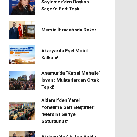
Söylemez’den Başkan
Seçer’e Sert Tepki:
Mersin İhracatında Rekor
​Akaryakıta Eşel Mobil
Kalkanı!
Anamur’da "Kırsal Mahalle"
İsyanı: Muhtarlardan Ortak
Tepki!
Aldemir’den Yerel
Yönetime Sert Eleştiriler:
"Mersin’i Geriye
Götürdünüz"
Akdeniz’de 4,5 Ton Sahte