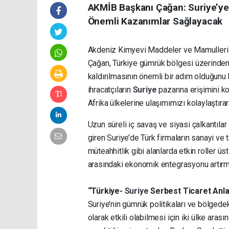
AKMİB Başkanı Çağan: Suriye’ye İ
Önemli Kazanımlar Sağlayacak
Akdeniz Kimyevi Maddeler ve Mamulleri İh
Çağan, Türkiye gümrük bölgesi üzerinden S
kaldırılmasının önemli bir adım olduğunu b
ihracatçıların
Suriye
pazarına erişimini k
Afrika ülkelerine ulaşımımızı kolaylaştırar
Uzun süreli iç savaş ve siyasi çalkantıl
giren Suriye’de Türk firmaların sanayi ve tar
müteahhitlik gibi alanlarda etkin roller 
arasındaki ekonomik entegrasyonu artırmay
“Türkiye-
Suriye
Serbest Ticaret Anla
Suriye’nin gümrük politikaları ve bölgedek
olarak etkili olabilmesi için iki ülke arası