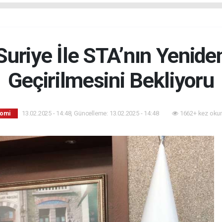
Suriye İle STA’nın Yenide
Geçirilmesini Bekliyoru
13.02.2025 - 14:48, Güncelleme: 13.02.2025 - 14:48
1662+ kez oku
omi