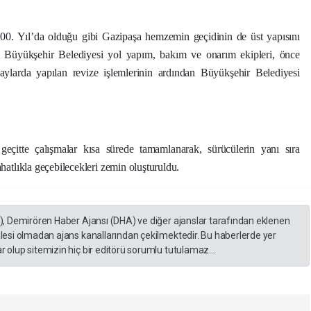
100. Yıl’da olduğu gibi Gazipaşa hemzemin geçidinin de üst yapısını
i. Büyükşehir Belediyesi yol yapım, bakım ve onarım ekipleri, önce
ylarda yapılan revize işlemlerinin ardından Büyükşehir Belediyesi
geçitte çalışmalar kısa sürede tamamlanarak, sürücülerin yanı sıra
ahatlıkla geçebilecekleri zemin oluşturuldu.
A), Demirören Haber Ajansı (DHA) ve diğer ajanslar tarafından eklenen
lesi olmadan ajans kanallarından çekilmektedir. Bu haberlerde yer
 olup sitemizin hiç bir editörü sorumlu tutulamaz...