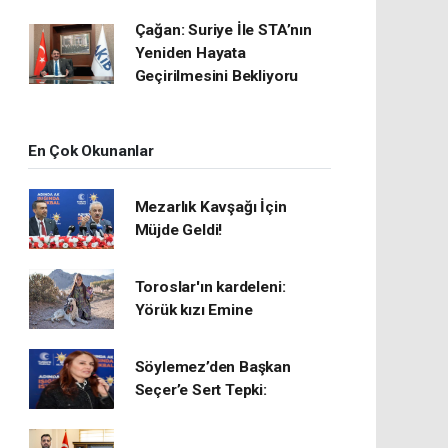
Çağan: Suriye İle STA’nın
Yeniden Hayata
Geçirilmesini Bekliyoru
En Çok Okunanlar
Mezarlık Kavşağı İçin
Müjde Geldi!
Toroslar'ın kardeleni:
Yörük kızı Emine
Söylemez’den Başkan
Seçer’e Sert Tepki: