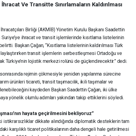
hracat Ve Transitte Sınırlamaların Kaldırılması
racatçıları Birliği (AKMİB) Yönetim Kurulu Başkanı Saadettin
uriye’ye ihracat ve transit işlemlerinde kısıtlama listelerinin
elirtti. Başkan Çağan, “Kısıtlama listelerinin kaldırılması Türk
olaylaştırırken transit işlemlerin serbestleşmesi Ortadoğu ve
ak Türkiye’nin lojistik merkezi rolünü de güçlendirecektir.” dedi.
ar sonrasında rejimin çökmesiyle yeniden yapılanma sürecine
ım ürünleri ticareti, transit taşımacılık, ikili taşımalar ve
üstlenebileceğini kaydeden Başkan Saadettin Çağan, iki ülke
a yönelik olumlu adımları yakından takip ettiklerini söyledi.
şması’nın hayata geçirilmesini bekliyoruz”
i istikrarsızlıklar dikkate alındığında diplomatik desteklerin tam
ndaki karşılıklı ticaret politikalarının daha dengeli hale getirilmesi