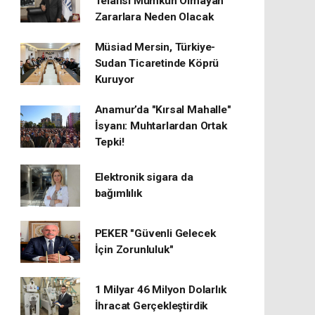
Telafisi Mümkün Olmayan
Zararlara Neden Olacak
Müsiad Mersin, Türkiye-
Sudan Ticaretinde Köprü
Kuruyor
Anamur’da "Kırsal Mahalle"
İsyanı: Muhtarlardan Ortak
Tepki!
Elektronik sigara da
bağımlılık
PEKER "Güvenli Gelecek
İçin Zorunluluk"
1 Milyar 46 Milyon Dolarlık
İhracat Gerçekleştirdik