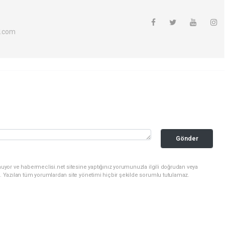
l.com
Gönder
uyor ve habermeclisi.net sitesine yaptığınız yorumunuzla ilgili doğrudan veya
. Yazılan tüm yorumlardan site yönetimi hiçbir şekilde sorumlu tutulamaz.