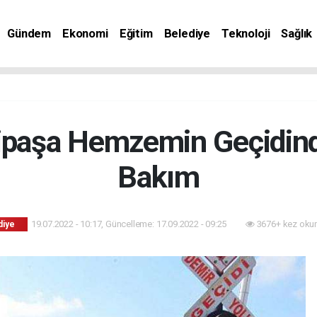
Gündem
Ekonomi
Eğitim
Belediye
Teknoloji
Sağlık
ipaşa Hemzemin Geçidin
Bakım
19.07.2022 - 10:17, Güncelleme: 17.09.2022 - 09:25
3676+ kez oku
diye