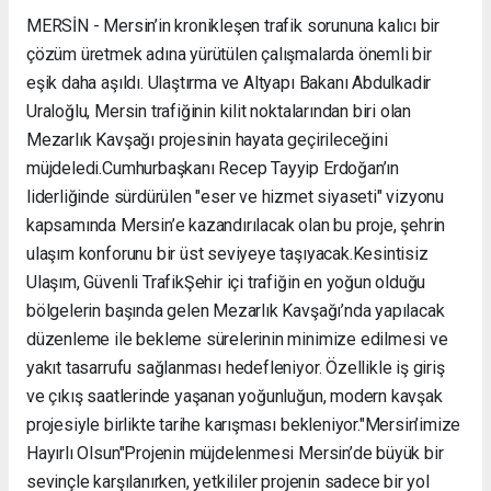
MERSİN - Mersin’in kronikleşen trafik sorununa kalıcı bir
çözüm üretmek adına yürütülen çalışmalarda önemli bir
eşik daha aşıldı. Ulaştırma ve Altyapı Bakanı Abdulkadir
Uraloğlu, Mersin trafiğinin kilit noktalarından biri olan
Mezarlık Kavşağı projesinin hayata geçirileceğini
müjdeledi. ​Cumhurbaşkanı Recep Tayyip Erdoğan’ın
liderliğinde sürdürülen "eser ve hizmet siyaseti" vizyonu
kapsamında Mersin’e kazandırılacak olan bu proje, şehrin
ulaşım konforunu bir üst seviyeye taşıyacak. ​Kesintisiz
Ulaşım, Güvenli Trafik ​Şehir içi trafiğin en yoğun olduğu
bölgelerin başında gelen Mezarlık Kavşağı’nda yapılacak
düzenleme ile bekleme sürelerinin minimize edilmesi ve
yakıt tasarrufu sağlanması hedefleniyor. Özellikle iş giriş
ve çıkış saatlerinde yaşanan yoğunluğun, modern kavşak
projesiyle birlikte tarihe karışması bekleniyor. ​"Mersin’imize
Hayırlı Olsun" ​Projenin müjdelenmesi Mersin’de büyük bir
sevinçle karşılanırken, yetkililer projenin sadece bir yol