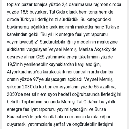
toplam pazar tonajda yüzde 2,4 daralmasına rağmen ciroda
yüzde 18,5 büyürken, Tat Gıda olarak hem tonaj hem de
ciroda Türkiye liderliğimizi sürdürdük. Bu kategorideki
büyümemiz ağırlıklı olarak indirimli marketler hariç Türkiye
kanalından geldi. “Bu yıl ilk entegre faaliyet raporunu
yayımlayacağız” Sürdürülebilirliği iş modelinin merkezine
aldıklarını vurgulayan Veysel Memiş, Manisa Akçaköy’de
devreye alınan GES yatırımıyla enerji tüketiminin yüzde
19,5’inin yenilenebilir kaynaklardan karşılandığını,
Afyonkarahisar’da kurulacak ikinci santralin ardından bu
oranın yüzde 97’ye ulaşacağını açıkladı. Veysel Memiş,
şirketin 2030’da karbon emisyonlarını yüzde 55 azaltma,
2050’de net sıfır emisyon hedefi doğrultusunda ilerlediğini
belirtti. Toplantının sonunda Memiş, Tat Gıda’nın bu yıl ilk
entegre faaliyet raporunu yayımlayacağını ve Bursa
Karacabey’de şirketin ilk hatıra ormanının kurulacağını
duyurarak, yatırımcılarla şeffaf ve öngörülebilir iletişimi