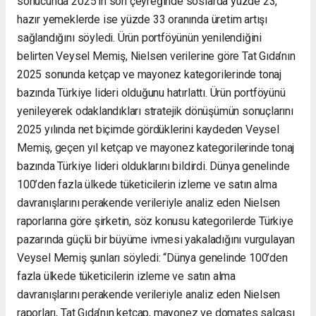
sonucunda 2025’in son çeyreğinde soslarda yüzde 23,
hazır yemeklerde ise yüzde 33 oranında üretim artışı
sağlandığını söyledi. Ürün portföyünün yenilendiğini
belirten Veysel Memiş, Nielsen verilerine göre Tat Gıda’nın
2025 sonunda ketçap ve mayonez kategorilerinde tonaj
bazında Türkiye lideri olduğunu hatırlattı. Ürün portföyünü
yenileyerek odaklandıkları stratejik dönüşümün sonuçlarını
2025 yılında net biçimde gördüklerini kaydeden Veysel
Memiş, geçen yıl ketçap ve mayonez kategorilerinde tonaj
bazında Türkiye lideri olduklarını bildirdi. Dünya genelinde
100’den fazla ülkede tüketicilerin izleme ve satın alma
davranışlarını perakende verileriyle analiz eden Nielsen
raporlarına göre şirketin, söz konusu kategorilerde Türkiye
pazarında güçlü bir büyüme ivmesi yakaladığını vurgulayan
Veysel Memiş şunları söyledi: “Dünya genelinde 100’den
fazla ülkede tüketicilerin izleme ve satın alma
davranışlarını perakende verileriyle analiz eden Nielsen
raporları, Tat Gıda’nın ketçap, mayonez ve domates salçası