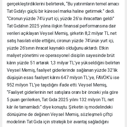
gerçekleştirdiklerini belirterek, “Bu yatırımların temel amacı
Tat Gıda’yı güçlü bir küresel marka haline getirmek.” dedi.
“Cironun yüzde 74’ü yurt içi, yüzde 26’sı ihracattan geldi”
Tat Gıda’nın 2025 yılına ilişkin finansal performansına dair
verileri açıklayan Veysel Memiş, şirketin 8,2 milyar TL net
satış hasılatı elde ettiğini, cironun yüzde 74’ünün yurt içi,
yüzde 26’sının ihracat kaynaklı olduğunu aktardı. Etkin
maliyet yönetimi ve operasyonel disiplin sayesinde brüt
kârın yüzde 51 artarak 1,3 milyar TL’ye yükseldiğini belirten
Veysel Memiş, faaliyet giderlerinde sağlanan yüzde 32’lik
düşüşün esas faaliyet kârını 647 milyon TL’ye, FAVÖK’ü ise
952 milyon TL’ye taşıdığını ifade etti. Veysel Memiş,
“Faaliyet giderlerinin net satışlara oranı bir önceki yıla göre
5 puan gerilerken, Tat Gıda 2025 yılını 132 milyon TL net
kâr ile tamamladı.” diye konuştu. Şirketin iş modelindeki
dönüşüme de değinen Veysel Memiş, sözleşmeli çiftçi
modelinin Tat Gıda için stratejik bir avantaj sağladığını