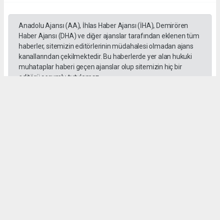
Anadolu Ajansı (AA), İhlas Haber Ajansı (İHA), Demirören
Haber Ajansı (DHA) ve diğer ajanslar tarafından eklenen tüm
haberler, sitemizin editörlerinin müdahalesi olmadan ajans
kanallarından çekilmektedir. Bu haberlerde yer alan hukuki
muhataplar haberi geçen ajanslar olup sitemizin hiç bir
editörü sorumlu tutulamaz...
#toroslar
#yörük kızı
Okuyucu Yorumları
(0)
Gönder
Yorum yazarak Topluluk Kuralları’nı kabul etmiş bulunuyor ve habermeclisi.net
sitesine yaptığınız yorumunuzla ilgili doğrudan veya dolaylı tüm sorumluluğu tek
başınıza üstleniyorsunuz. Yazılan tüm yorumlardan site yönetimi hiçbir şekilde