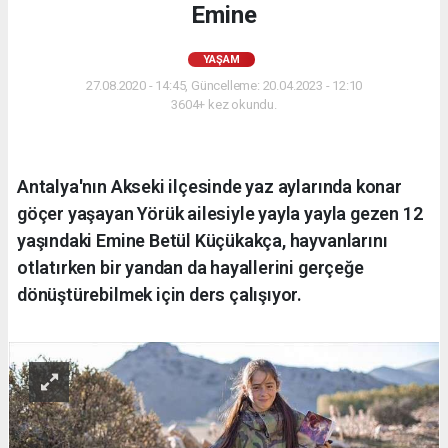
Emine
YAŞAM
27.08.2020 - 14:45, Güncelleme: 20.04.2023 - 12:10
3604+ kez okundu.
Antalya'nın Akseki ilçesinde yaz aylarında konar
göçer yaşayan Yörük ailesiyle yayla yayla gezen 12
yaşındaki Emine Betül Küçükakça, hayvanlarını
otlatırken bir yandan da hayallerini gerçeğe
dönüştürebilmek için ders çalışıyor.