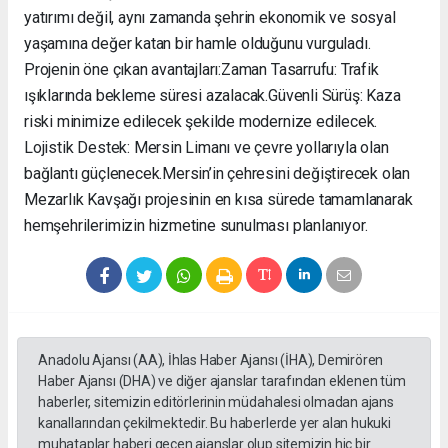
yatırımı değil, aynı zamanda şehrin ekonomik ve sosyal
yaşamına değer katan bir hamle olduğunu vurguladı. ​
Projenin öne çıkan avantajları: ​Zaman Tasarrufu: Trafik
ışıklarında bekleme süresi azalacak. ​Güvenli Sürüş: Kaza
riski minimize edilecek şekilde modernize edilecek. ​
Lojistik Destek: Mersin Limanı ve çevre yollarıyla olan
bağlantı güçlenecek. ​Mersin’in çehresini değiştirecek olan
Mezarlık Kavşağı projesinin en kısa sürede tamamlanarak
hemşehrilerimizin hizmetine sunulması planlanıyor.
Anadolu Ajansı (AA), İhlas Haber Ajansı (İHA), Demirören
Haber Ajansı (DHA) ve diğer ajanslar tarafından eklenen tüm
haberler, sitemizin editörlerinin müdahalesi olmadan ajans
kanallarından çekilmektedir. Bu haberlerde yer alan hukuki
muhataplar haberi geçen ajanslar olup sitemizin hiç bir