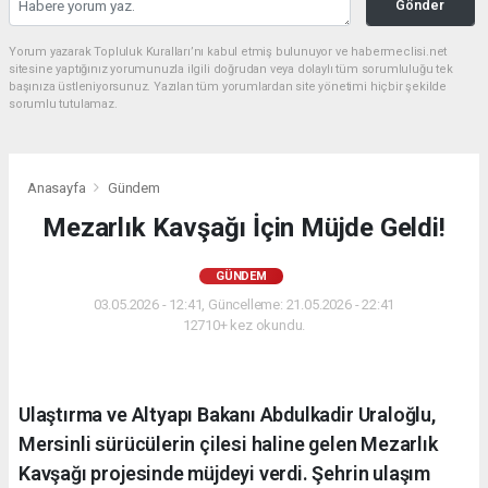
Gönder
Yorum yazarak Topluluk Kuralları’nı kabul etmiş bulunuyor ve habermeclisi.net
sitesine yaptığınız yorumunuzla ilgili doğrudan veya dolaylı tüm sorumluluğu tek
başınıza üstleniyorsunuz. Yazılan tüm yorumlardan site yönetimi hiçbir şekilde
sorumlu tutulamaz.
Anasayfa
Gündem
Mezarlık Kavşağı İçin Müjde Geldi!
GÜNDEM
03.05.2026 - 12:41, Güncelleme: 21.05.2026 - 22:41
12710+ kez okundu.
Ulaştırma ve Altyapı Bakanı Abdulkadir Uraloğlu,
Mersinli sürücülerin çilesi haline gelen Mezarlık
Kavşağı projesinde müjdeyi verdi. Şehrin ulaşım