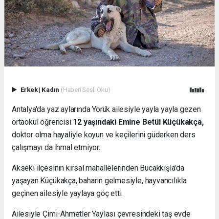
Erkek
|
Kadın
(Haberi Sesli Oku)
Antalya'da yaz aylarında Yörük ailesiyle yayla yayla gezen
ortaokul öğrencisi
12 yaşındaki Emine Betül Küçükakça,
doktor olma hayaliyle koyun ve keçilerini güderken ders
çalışmayı da ihmal etmiyor.
Akseki ilçesinin kırsal mahallelerinden Bucakkışla'da
yaşayan Küçükakça, baharın gelmesiyle, hayvancılıkla
geçinen ailesiyle yaylaya göç etti.
Ailesiyle Çimi-Ahmetler Yaylası çevresindeki taş evde