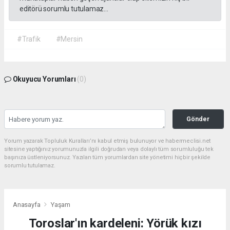
editörü sorumlu tutulamaz...
#Trafik
#Mersin
Okuyucu Yorumları
(0)
Gönder
Yorum yazarak Topluluk Kuralları’nı kabul etmiş bulunuyor ve habermeclisi.net
sitesine yaptığınız yorumunuzla ilgili doğrudan veya dolaylı tüm sorumluluğu tek
başınıza üstleniyorsunuz. Yazılan tüm yorumlardan site yönetimi hiçbir şekilde
sorumlu tutulamaz.
Anasayfa
Yaşam
Toroslar'ın kardeleni: Yörük kızı