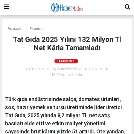
Anasayfa
Ekonomi
Tat Gıda 2025 Yılını 132 Milyon Tl
Net Kârla Tamamladı
EKONOMI
23.02.2026 - 12:06, Güncelleme: 23.02.2026 - 12:06
1642+ kez okundu.
Türk gıda endüstrisinde salça, domates ürünleri,
sos, hazır yemek ve turşu üretiminde lider üretici
Tat Gıda, 2025 yılında 8,2 milyar TL net satış
hasılatı elde etti ve etkin maliyet yönetimi
sayesinde brüt kârını yüzde 51 artırdı. Öte yandan,