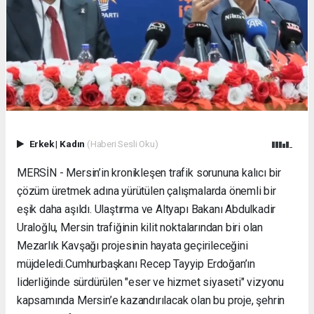
Erkek
|
Kadın
(Haberi Sesli Oku)
MERSİN - Mersin’in kronikleşen trafik sorununa kalıcı bir
çözüm üretmek adına yürütülen çalışmalarda önemli bir
eşik daha aşıldı. Ulaştırma ve Altyapı Bakanı Abdulkadir
Uraloğlu, Mersin trafiğinin kilit noktalarından biri olan
Mezarlık Kavşağı projesinin hayata geçirileceğini
müjdeledi. ​Cumhurbaşkanı Recep Tayyip Erdoğan’ın
liderliğinde sürdürülen "eser ve hizmet siyaseti" vizyonu
kapsamında Mersin’e kazandırılacak olan bu proje, şehrin