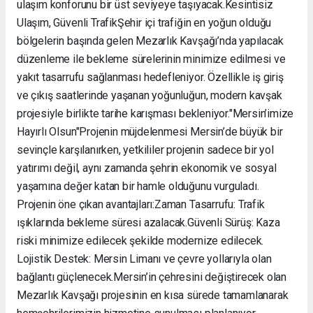
ulaşım konforunu bir üst seviyeye taşıyacak. ​Kesintisiz
Ulaşım, Güvenli Trafik ​Şehir içi trafiğin en yoğun olduğu
bölgelerin başında gelen Mezarlık Kavşağı’nda yapılacak
düzenleme ile bekleme sürelerinin minimize edilmesi ve
yakıt tasarrufu sağlanması hedefleniyor. Özellikle iş giriş
ve çıkış saatlerinde yaşanan yoğunluğun, modern kavşak
projesiyle birlikte tarihe karışması bekleniyor. ​"Mersin’imize
Hayırlı Olsun" ​Projenin müjdelenmesi Mersin’de büyük bir
sevinçle karşılanırken, yetkililer projenin sadece bir yol
yatırımı değil, aynı zamanda şehrin ekonomik ve sosyal
yaşamına değer katan bir hamle olduğunu vurguladı. ​
Projenin öne çıkan avantajları: ​Zaman Tasarrufu: Trafik
ışıklarında bekleme süresi azalacak. ​Güvenli Sürüş: Kaza
riski minimize edilecek şekilde modernize edilecek. ​
Lojistik Destek: Mersin Limanı ve çevre yollarıyla olan
bağlantı güçlenecek. ​Mersin’in çehresini değiştirecek olan
Mezarlık Kavşağı projesinin en kısa sürede tamamlanarak