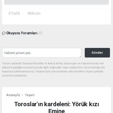
#Trafik
#Mersin
Okuyucu Yorumları
(0)
Gönder
Yorum yazarak Topluluk Kuralları’nı kabul etmiş bulunuyor ve habermeclisi.net
sitesine yaptığınız yorumunuzla ilgili doğrudan veya dolaylı tüm sorumluluğu tek
başınıza üstleniyorsunuz. Yazılan tüm yorumlardan site yönetimi hiçbir şekilde
sorumlu tutulamaz.
Anasayfa
Yaşam
Toroslar'ın kardeleni: Yörük kızı
Emine