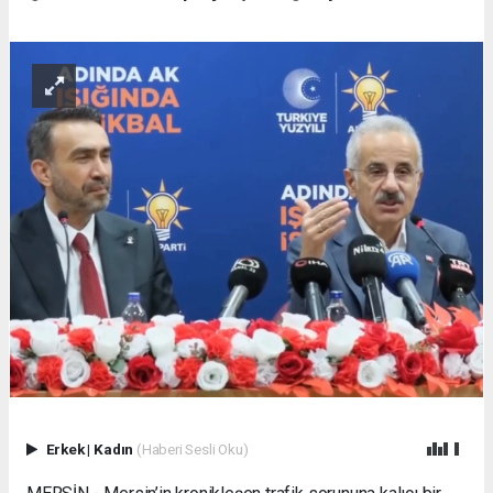
Erkek
|
Kadın
(Haberi Sesli Oku)