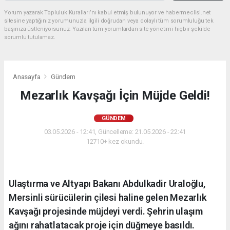
Yorum yazarak Topluluk Kuralları’nı kabul etmiş bulunuyor ve habermeclisi.net
sitesine yaptığınız yorumunuzla ilgili doğrudan veya dolaylı tüm sorumluluğu tek
başınıza üstleniyorsunuz. Yazılan tüm yorumlardan site yönetimi hiçbir şekilde
sorumlu tutulamaz.
Anasayfa
Gündem
Mezarlık Kavşağı İçin Müjde Geldi!
GÜNDEM
03.05.2026 - 12:41, Güncelleme: 21.05.2026 - 22:41
12710+ kez okundu.
Ulaştırma ve Altyapı Bakanı Abdulkadir Uraloğlu,
Mersinli sürücülerin çilesi haline gelen Mezarlık
Kavşağı projesinde müjdeyi verdi. Şehrin ulaşım
ağını rahatlatacak proje için düğmeye basıldı.