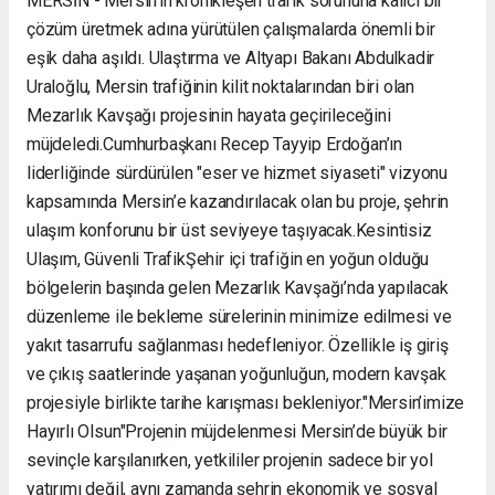
MERSİN - Mersin’in kronikleşen trafik sorununa kalıcı bir
çözüm üretmek adına yürütülen çalışmalarda önemli bir
eşik daha aşıldı. Ulaştırma ve Altyapı Bakanı Abdulkadir
Uraloğlu, Mersin trafiğinin kilit noktalarından biri olan
Mezarlık Kavşağı projesinin hayata geçirileceğini
müjdeledi. ​Cumhurbaşkanı Recep Tayyip Erdoğan’ın
liderliğinde sürdürülen "eser ve hizmet siyaseti" vizyonu
kapsamında Mersin’e kazandırılacak olan bu proje, şehrin
ulaşım konforunu bir üst seviyeye taşıyacak. ​Kesintisiz
Ulaşım, Güvenli Trafik ​Şehir içi trafiğin en yoğun olduğu
bölgelerin başında gelen Mezarlık Kavşağı’nda yapılacak
düzenleme ile bekleme sürelerinin minimize edilmesi ve
yakıt tasarrufu sağlanması hedefleniyor. Özellikle iş giriş
ve çıkış saatlerinde yaşanan yoğunluğun, modern kavşak
projesiyle birlikte tarihe karışması bekleniyor. ​"Mersin’imize
Hayırlı Olsun" ​Projenin müjdelenmesi Mersin’de büyük bir
sevinçle karşılanırken, yetkililer projenin sadece bir yol
yatırımı değil, aynı zamanda şehrin ekonomik ve sosyal