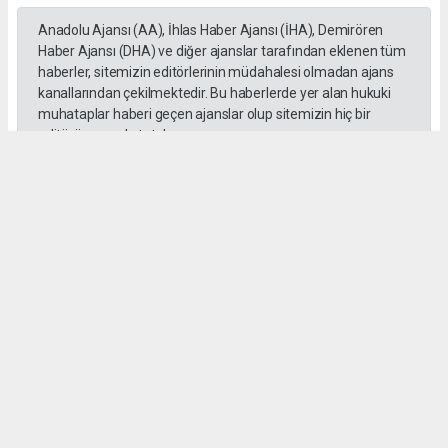
Anadolu Ajansı (AA), İhlas Haber Ajansı (İHA), Demirören
Haber Ajansı (DHA) ve diğer ajanslar tarafından eklenen tüm
haberler, sitemizin editörlerinin müdahalesi olmadan ajans
kanallarından çekilmektedir. Bu haberlerde yer alan hukuki
muhataplar haberi geçen ajanslar olup sitemizin hiç bir
editörü sorumlu tutulamaz...
#toroslar
#yörük kızı
Okuyucu Yorumları
(0)
Gönder
Yorum yazarak Topluluk Kuralları’nı kabul etmiş bulunuyor ve habermeclisi.net
sitesine yaptığınız yorumunuzla ilgili doğrudan veya dolaylı tüm sorumluluğu tek
başınıza üstleniyorsunuz. Yazılan tüm yorumlardan site yönetimi hiçbir şekilde
sorumlu tutulamaz.