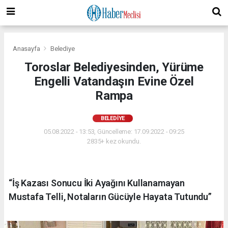
Anasayfa
Belediye
Toroslar Belediyesinden, Yürüme
Engelli Vatandaşın Evine Özel
Rampa
BELEDIYE
05.08.2022 - 13:53, Güncelleme: 17.09.2022 - 09:25
2835+ kez okundu.
“İş Kazası Sonucu İki Ayağını Kullanamayan
Mustafa Telli, Notaların Gücüyle Hayata Tutundu”