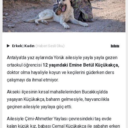
Erkek
|
Kadın
(Haberi Sesli Oku)
Antalya'da yaz aylarında Yörük ailesiyle yayla yayla gezen
ortaokul öğrencisi
12 yaşındaki Emine Betül Küçükakça,
doktor olma hayaliyle koyun ve keçilerini güderken ders
çalışmayı da ihmal etmiyor.
Akseki ilçesinin kırsal mahallelerinden Bucakkışla'da
yaşayan Küçükakça, baharın gelmesiyle, hayvancılıkla
geçinen ailesiyle yaylaya göç etti.
Ailesiyle Çimi-Ahmetler Yaylası çevresindeki taş evde
kalan küçük kız, babası Cemal Küçükakça ile sabahın erken