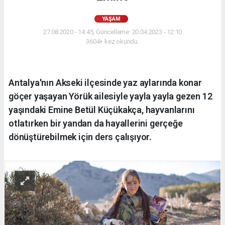
YAŞAM
27.08.2020 - 14:45, Güncelleme: 20.04.2023 - 12:10
3604+ kez okundu.
Antalya'nın Akseki ilçesinde yaz aylarında konar
göçer yaşayan Yörük ailesiyle yayla yayla gezen 12
yaşındaki Emine Betül Küçükakça, hayvanlarını
otlatırken bir yandan da hayallerini gerçeğe
dönüştürebilmek için ders çalışıyor.