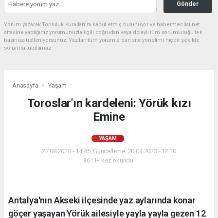
Gönder
Yorum yazarak Topluluk Kuralları’nı kabul etmiş bulunuyor ve habermeclisi.net
sitesine yaptığınız yorumunuzla ilgili doğrudan veya dolaylı tüm sorumluluğu tek
başınıza üstleniyorsunuz. Yazılan tüm yorumlardan site yönetimi hiçbir şekilde
sorumlu tutulamaz.
Anasayfa
Yaşam
Toroslar'ın kardeleni: Yörük kızı
Emine
YAŞAM
27.08.2020 - 14:45, Güncelleme: 20.04.2023 - 12:10
3611+ kez okundu.
Antalya'nın Akseki ilçesinde yaz aylarında konar
göçer yaşayan Yörük ailesiyle yayla yayla gezen 12