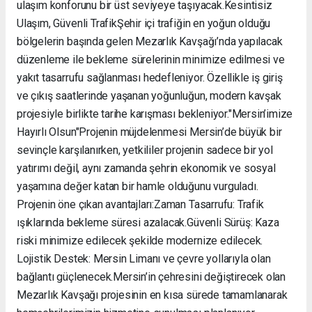
ulaşım konforunu bir üst seviyeye taşıyacak. ​Kesintisiz
Ulaşım, Güvenli Trafik ​Şehir içi trafiğin en yoğun olduğu
bölgelerin başında gelen Mezarlık Kavşağı’nda yapılacak
düzenleme ile bekleme sürelerinin minimize edilmesi ve
yakıt tasarrufu sağlanması hedefleniyor. Özellikle iş giriş
ve çıkış saatlerinde yaşanan yoğunluğun, modern kavşak
projesiyle birlikte tarihe karışması bekleniyor. ​"Mersin’imize
Hayırlı Olsun" ​Projenin müjdelenmesi Mersin’de büyük bir
sevinçle karşılanırken, yetkililer projenin sadece bir yol
yatırımı değil, aynı zamanda şehrin ekonomik ve sosyal
yaşamına değer katan bir hamle olduğunu vurguladı. ​
Projenin öne çıkan avantajları: ​Zaman Tasarrufu: Trafik
ışıklarında bekleme süresi azalacak. ​Güvenli Sürüş: Kaza
riski minimize edilecek şekilde modernize edilecek. ​
Lojistik Destek: Mersin Limanı ve çevre yollarıyla olan
bağlantı güçlenecek. ​Mersin’in çehresini değiştirecek olan
Mezarlık Kavşağı projesinin en kısa sürede tamamlanarak