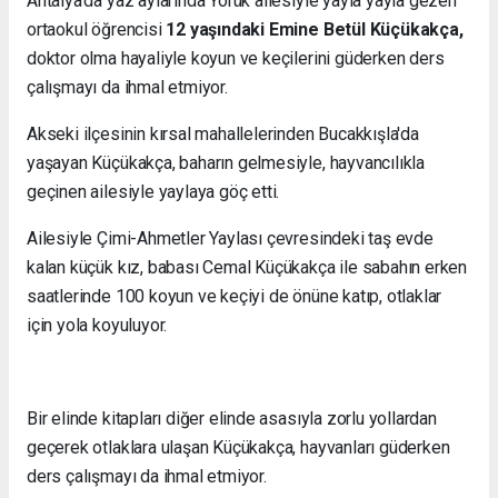
Antalya'da yaz aylarında Yörük ailesiyle yayla yayla gezen
ortaokul öğrencisi
12 yaşındaki Emine Betül Küçükakça,
doktor olma hayaliyle koyun ve keçilerini güderken ders
çalışmayı da ihmal etmiyor.
Akseki ilçesinin kırsal mahallelerinden Bucakkışla'da
yaşayan Küçükakça, baharın gelmesiyle, hayvancılıkla
geçinen ailesiyle yaylaya göç etti.
Ailesiyle Çimi-Ahmetler Yaylası çevresindeki taş evde
kalan küçük kız, babası Cemal Küçükakça ile sabahın erken
saatlerinde 100 koyun ve keçiyi de önüne katıp, otlaklar
için yola koyuluyor.
Bir elinde kitapları diğer elinde asasıyla zorlu yollardan
geçerek otlaklara ulaşan Küçükakça, hayvanları güderken
ders çalışmayı da ihmal etmiyor.