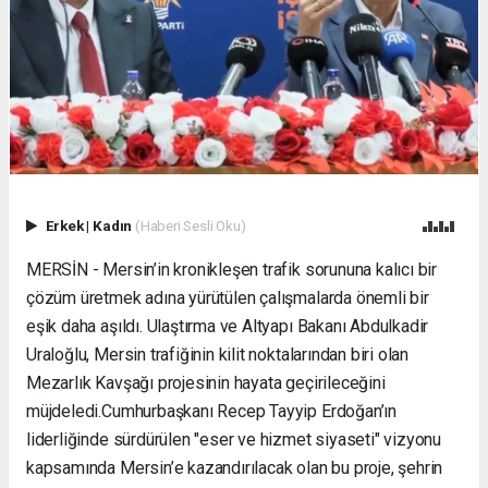
Erkek
|
Kadın
(Haberi Sesli Oku)
MERSİN - Mersin’in kronikleşen trafik sorununa kalıcı bir
çözüm üretmek adına yürütülen çalışmalarda önemli bir
eşik daha aşıldı. Ulaştırma ve Altyapı Bakanı Abdulkadir
Uraloğlu, Mersin trafiğinin kilit noktalarından biri olan
Mezarlık Kavşağı projesinin hayata geçirileceğini
müjdeledi. ​Cumhurbaşkanı Recep Tayyip Erdoğan’ın
liderliğinde sürdürülen "eser ve hizmet siyaseti" vizyonu
kapsamında Mersin’e kazandırılacak olan bu proje, şehrin