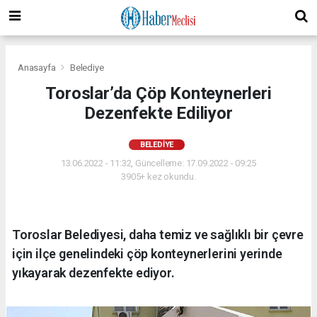
Anasayfa
Belediye
Toroslar’da Çöp Konteynerleri
Dezenfekte Ediliyor
BELEDIYE
13.06.2022 - 11:32, Güncelleme: 17.09.2022 - 09:25
3905+ kez okundu.
Toroslar Belediyesi, daha temiz ve sağlıklı bir çevre
için ilçe genelindeki çöp konteynerlerini yerinde
yıkayarak dezenfekte ediyor.