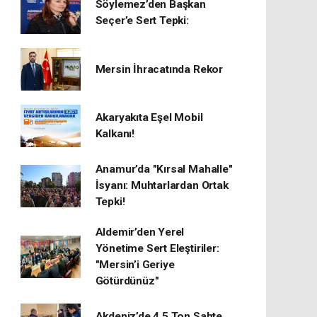
Söylemez’den Başkan
Seçer’e Sert Tepki:
Mersin İhracatında Rekor
​Akaryakıta Eşel Mobil
Kalkanı!
Anamur’da "Kırsal Mahalle"
İsyanı: Muhtarlardan Ortak
Tepki!
Aldemir’den Yerel
Yönetime Sert Eleştiriler:
"Mersin’i Geriye
Götürdünüz"
Akdeniz’de 4,5 Ton Sahte