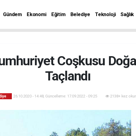
Gündem
Ekonomi
Eğitim
Belediye
Teknoloji
Sağlık
Cumhuriyet Coşkusu Doğ
Taçlandı
26.10.2020 - 14:48, Güncelleme: 17.09.2022 - 09:25
2138+ kez oku
diye