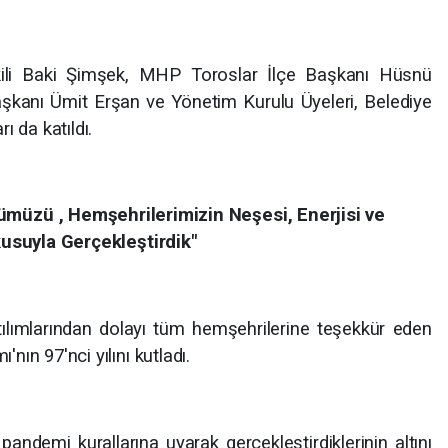
ili Baki Şimşek, MHP Toroslar İlçe Başkanı Hüsnü
kanı Ümit Erşan ve Yönetim Kurulu Üyeleri, Belediye
ı da katıldı.
müzü , Hemşehrilerimizin Neşesi, Enerjisi ve
usuyla Gerçekleştirdik"
lımlarından dolayı tüm hemşehrilerine teşekkür eden
ın 97'nci yılını kutladı.
andemi kurallarına uyarak gerçekleştirdiklerinin altını