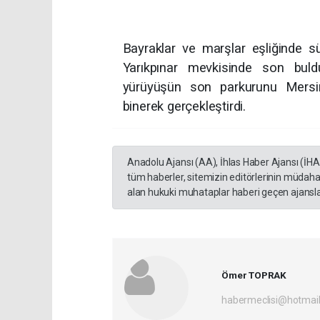
Bayraklar ve marşlar eşliğinde s
Yarıkpınar mevkisinde son buld
yürüyüşün son parkurunu Mersin Bi
binerek gerçekleştirdi.
Anadolu Ajansı (AA), İhlas Haber Ajansı (İH
tüm haberler, sitemizin editörlerinin müdaha
alan hukuki muhataplar haberi geçen ajanslar
Ömer TOPRAK
habermeclisi@hotmai