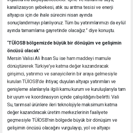
k
analizasyon şebekesi, atık su arıtma tesisi ve enerji
altyapısı için de ihale sürecini nisan ayında
sonuçlandırmayı planlıyoruz. Tüm bu yatırımlarımızı da eylül
ayında tamamlama gayretinde olacağız.” diye konuştu.
‘TÜİOSB bölgemizde büyük bir dönüşüm ve gelişimin
öncüsü olacak’
Mersin Valisi Ali İhsan Su ise
ham maddeyi mamule
dönüştürerek Türkiye'ye katma değer kazandıracak
girişimci, yatırımcı ve sanayicilerin bir araya gelmesiyle
kurulan TÜİOSB’de
ihtiyaç duyulan altyapı yatırımları ve
genişleme alanlarıyla ilgili kamu kurum ve kuruluşlarıyla tam
bir uyum ve koordinasyon içinde çalışıldığını belirtti. Vali
Su, t
ar
ımsal ürünlere ileri teknolojiyle maksimum katma
değer kazandıracak üretim merkezlerinin faaliyete
geçmesiyle TÜİOSB’nin bölgede büyük bir dönüşüm ve
gelişimin öncüsü olacağını vurgulayıp, yol ve altyapı