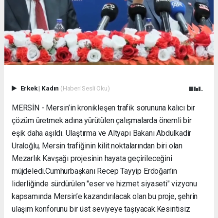
Erkek
|
Kadın
(Haberi Sesli Oku)
MERSİN - Mersin’in kronikleşen trafik sorununa kalıcı bir
çözüm üretmek adına yürütülen çalışmalarda önemli bir
eşik daha aşıldı. Ulaştırma ve Altyapı Bakanı Abdulkadir
Uraloğlu, Mersin trafiğinin kilit noktalarından biri olan
Mezarlık Kavşağı projesinin hayata geçirileceğini
müjdeledi. ​Cumhurbaşkanı Recep Tayyip Erdoğan’ın
liderliğinde sürdürülen "eser ve hizmet siyaseti" vizyonu
kapsamında Mersin’e kazandırılacak olan bu proje, şehrin
ulaşım konforunu bir üst seviyeye taşıyacak. ​Kesintisiz