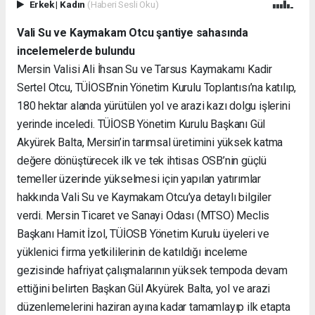
Erkek
|
Kadın
(Haberi Sesli Oku)
Vali Su ve Kaymakam Otcu şantiye sahasında
incelemelerde bulundu
Mersin Valisi Ali İhsan Su ve Tarsus Kaymakamı
Kadir
Sertel Otcu, TÜİOSB’nin Yönetim Kurulu Toplantısı’na katılıp,
180 hektar alanda yürütülen
yol ve arazi kazı dolgu işlerini
yerinde inceledi. TÜİOSB Yönetim Kurulu Başkanı Gül
Akyürek Balta, Mersin’in tarımsal üretimini yüksek katma
değere dönüştürecek ilk ve tek ihtisas OSB’nin güçlü
temeller üzerinde yükselmesi için yapılan yatırımlar
hakkında Vali Su ve Kaymakam Otcu’ya detaylı bilgiler
verdi. Mersin Ticaret ve Sanayi Odası (MTSO) Meclis
Başkanı Hamit İzol, TÜİOSB Yönetim Kurulu üyeleri ve
yüklenici firma yetkililerinin de katıldığı inceleme
gezisinde hafriyat çalışmalarının yüksek tempoda devam
ettiğini belirten Başkan Gül Akyürek Balta, yol ve arazi
düzenlemelerini haziran ayına kadar tamamlayıp ilk etapta