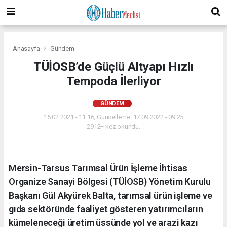
Anasayfa
Gündem
TÜİOSB’de Güçlü Altyapı Hızlı
Tempoda İlerliyor
GÜNDEM
15.02.2021 - 11:16, Güncelleme: 17.09.2022 - 09:25
2912+ kez okundu.
Mersin-Tarsus Tarımsal Ürün İşleme İhtisas
Organize Sanayi Bölgesi (TÜİOSB) Yönetim Kurulu
Başkanı Gül Akyürek Balta, tarımsal ürün işleme ve
gıda sektöründe faaliyet gösteren yatırımcıların
kümeleneceği üretim üssünde yol ve arazi kazı