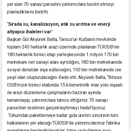
yer alan 70 sanayi parselini yatırımcılara teslim etmeyi
planladıklarını belirtti.
‘Sırada su, kanalizasyon, atık su arıtma ve enerji
altyapısı ihaleleri var’
Başkan Gül Akyürek Balta, Tarsus’un
Kurbanlı
mevkiinde
toplam 245 hektarlık arazi üzerinde planlanan TÜİOSB’nin
180 hektarlık birinci etap yerleşkesinde 1 milyon 170 bin
metrekare net sanayi alanı ayrıldığını, 180 bin metrekarede
sosyal donatılar inşa edileceğini, 150 bin metrekarede ise
yeşil alan oluşturulacağını ifade etti. Akyürek Balta, “İhtisas
OSB’mizin birinci etabında 15 kilometrelik imar yolu inşaatı
ile arazi düzenleme çalışmalarını haziran ayında
tamamlayıp, yatırımcılara tahsis ettiğimiz 70 sanayi
parselinin teslimini gerçekleştirmeyi hedefliyoruz.
Tohumdan paketlemeye kadar gıda üretim zincirinin tüm
halkalarının yer alacağı TÜİOSB’de yatırımcılarımız fabrika
inşaatlarına başlayabilecekler.
İçme ve kullanma suyu,