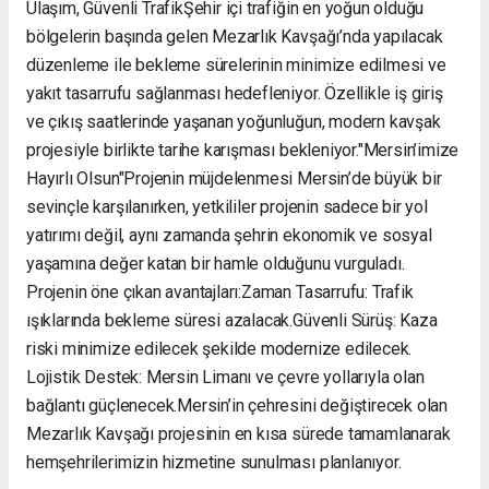
Ulaşım, Güvenli Trafik ​Şehir içi trafiğin en yoğun olduğu
bölgelerin başında gelen Mezarlık Kavşağı’nda yapılacak
düzenleme ile bekleme sürelerinin minimize edilmesi ve
yakıt tasarrufu sağlanması hedefleniyor. Özellikle iş giriş
ve çıkış saatlerinde yaşanan yoğunluğun, modern kavşak
projesiyle birlikte tarihe karışması bekleniyor. ​"Mersin’imize
Hayırlı Olsun" ​Projenin müjdelenmesi Mersin’de büyük bir
sevinçle karşılanırken, yetkililer projenin sadece bir yol
yatırımı değil, aynı zamanda şehrin ekonomik ve sosyal
yaşamına değer katan bir hamle olduğunu vurguladı. ​
Projenin öne çıkan avantajları: ​Zaman Tasarrufu: Trafik
ışıklarında bekleme süresi azalacak. ​Güvenli Sürüş: Kaza
riski minimize edilecek şekilde modernize edilecek. ​
Lojistik Destek: Mersin Limanı ve çevre yollarıyla olan
bağlantı güçlenecek. ​Mersin’in çehresini değiştirecek olan
Mezarlık Kavşağı projesinin en kısa sürede tamamlanarak
hemşehrilerimizin hizmetine sunulması planlanıyor.