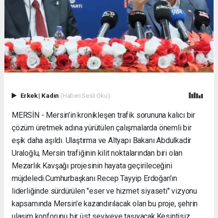
Erkek
|
Kadın
(Haberi Sesli Oku)
MERSİN - Mersin’in kronikleşen trafik sorununa kalıcı bir
çözüm üretmek adına yürütülen çalışmalarda önemli bir
eşik daha aşıldı. Ulaştırma ve Altyapı Bakanı Abdulkadir
Uraloğlu, Mersin trafiğinin kilit noktalarından biri olan
Mezarlık Kavşağı projesinin hayata geçirileceğini
müjdeledi. ​Cumhurbaşkanı Recep Tayyip Erdoğan’ın
liderliğinde sürdürülen "eser ve hizmet siyaseti" vizyonu
kapsamında Mersin’e kazandırılacak olan bu proje, şehrin
ulaşım konforunu bir üst seviyeye taşıyacak. ​Kesintisiz