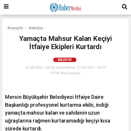
Anasayfa
Belediye
Yamaçta Mahsur Kalan Keçiyi
İtfaiye Ekipleri Kurtardı
BELEDIYE
23.08.2022 - 09:45, Güncelleme: 17.09.2022 - 09:25
2918+ kez okundu.
Mersin Büyükşehir Belediyesi İtfaiye Daire
Başkanlığı profesyonel kurtarma ekibi, indiği
yamaçta mahsur kalan ve sahibinin uzun
uğraşlarına rağmen kurtaramadığı keçiyi kısa
sürede kurtardı.