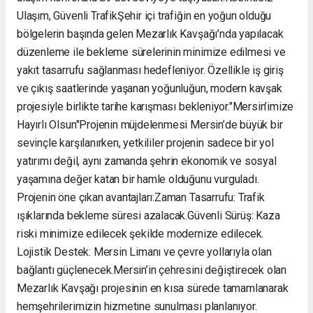
Ulaşım, Güvenli Trafik ​Şehir içi trafiğin en yoğun olduğu
bölgelerin başında gelen Mezarlık Kavşağı’nda yapılacak
düzenleme ile bekleme sürelerinin minimize edilmesi ve
yakıt tasarrufu sağlanması hedefleniyor. Özellikle iş giriş
ve çıkış saatlerinde yaşanan yoğunluğun, modern kavşak
projesiyle birlikte tarihe karışması bekleniyor. ​"Mersin’imize
Hayırlı Olsun" ​Projenin müjdelenmesi Mersin’de büyük bir
sevinçle karşılanırken, yetkililer projenin sadece bir yol
yatırımı değil, aynı zamanda şehrin ekonomik ve sosyal
yaşamına değer katan bir hamle olduğunu vurguladı. ​
Projenin öne çıkan avantajları: ​Zaman Tasarrufu: Trafik
ışıklarında bekleme süresi azalacak. ​Güvenli Sürüş: Kaza
riski minimize edilecek şekilde modernize edilecek. ​
Lojistik Destek: Mersin Limanı ve çevre yollarıyla olan
bağlantı güçlenecek. ​Mersin’in çehresini değiştirecek olan
Mezarlık Kavşağı projesinin en kısa sürede tamamlanarak
hemşehrilerimizin hizmetine sunulması planlanıyor.