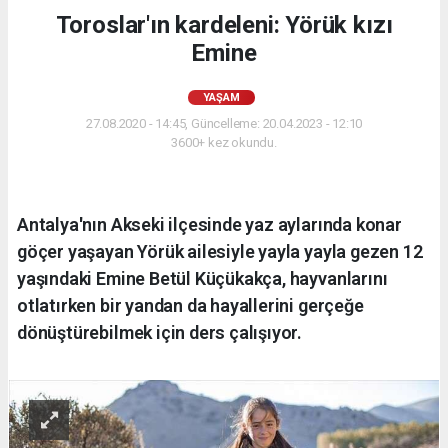
Toroslar'ın kardeleni: Yörük kızı
Emine
YAŞAM
27.08.2020 - 14:45, Güncelleme: 20.04.2023 - 12:10
3600+ kez okundu.
Antalya'nın Akseki ilçesinde yaz aylarında konar
göçer yaşayan Yörük ailesiyle yayla yayla gezen 12
yaşındaki Emine Betül Küçükakça, hayvanlarını
otlatırken bir yandan da hayallerini gerçeğe
dönüştürebilmek için ders çalışıyor.