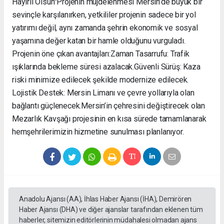
Hayırlı Olsun" ​Projenin müjdelenmesi Mersin’de büyük bir
sevinçle karşılanırken, yetkililer projenin sadece bir yol
yatırımı değil, aynı zamanda şehrin ekonomik ve sosyal
yaşamına değer katan bir hamle olduğunu vurguladı. ​
Projenin öne çıkan avantajları: ​Zaman Tasarrufu: Trafik
ışıklarında bekleme süresi azalacak. ​Güvenli Sürüş: Kaza
riski minimize edilecek şekilde modernize edilecek. ​
Lojistik Destek: Mersin Limanı ve çevre yollarıyla olan
bağlantı güçlenecek. ​Mersin’in çehresini değiştirecek olan
Mezarlık Kavşağı projesinin en kısa sürede tamamlanarak
hemşehrilerimizin hizmetine sunulması planlanıyor.
Anadolu Ajansı (AA), İhlas Haber Ajansı (İHA), Demirören
Haber Ajansı (DHA) ve diğer ajanslar tarafından eklenen tüm
haberler, sitemizin editörlerinin müdahalesi olmadan ajans