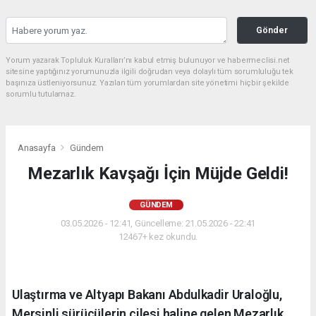
Gönder
Yorum yazarak Topluluk Kuralları’nı kabul etmiş bulunuyor ve habermeclisi.net
sitesine yaptığınız yorumunuzla ilgili doğrudan veya dolaylı tüm sorumluluğu tek
başınıza üstleniyorsunuz. Yazılan tüm yorumlardan site yönetimi hiçbir şekilde
sorumlu tutulamaz.
Anasayfa
Gündem
Mezarlık Kavşağı İçin Müjde Geldi!
GÜNDEM
03.05.2026 - 12:41, Güncelleme: 21.05.2026 - 22:41
12467+ kez okundu.
Ulaştırma ve Altyapı Bakanı Abdulkadir Uraloğlu,
Mersinli sürücülerin çilesi haline gelen Mezarlık