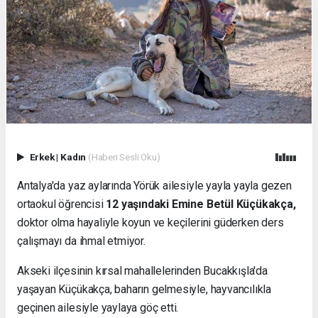
Erkek
|
Kadın
(Haberi Sesli Oku)
Antalya'da yaz aylarında Yörük ailesiyle yayla yayla gezen
ortaokul öğrencisi
12 yaşındaki Emine Betül Küçükakça,
doktor olma hayaliyle koyun ve keçilerini güderken ders
çalışmayı da ihmal etmiyor.
Akseki ilçesinin kırsal mahallelerinden Bucakkışla'da
yaşayan Küçükakça, baharın gelmesiyle, hayvancılıkla
geçinen ailesiyle yaylaya göç etti.