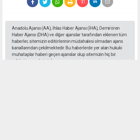
Anadolu Ajansı (AA), İhlas Haber Ajansı (İHA), Demirören
Haber Ajansı (DHA) ve diğer ajanslar tarafından eklenen tüm
haberler, sitemizin editörlerinin müdahalesi olmadan ajans
kanallarından çekilmektedir. Bu haberlerde yer alan hukuki
muhataplar haberi geçen ajanslar olup sitemizin hiç bir
editörü sorumlu tutulamaz...
#toroslar
#yörük kızı
Okuyucu Yorumları
(0)
Gönder