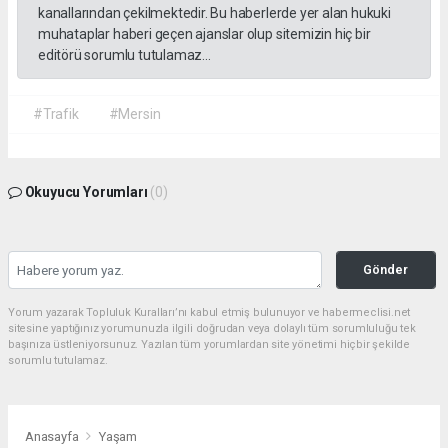
kanallarından çekilmektedir. Bu haberlerde yer alan hukuki
muhataplar haberi geçen ajanslar olup sitemizin hiç bir
editörü sorumlu tutulamaz...
#Trafik
#Mersin
Okuyucu Yorumları
(0)
Gönder
Yorum yazarak Topluluk Kuralları’nı kabul etmiş bulunuyor ve habermeclisi.net
sitesine yaptığınız yorumunuzla ilgili doğrudan veya dolaylı tüm sorumluluğu tek
başınıza üstleniyorsunuz. Yazılan tüm yorumlardan site yönetimi hiçbir şekilde
sorumlu tutulamaz.
Anasayfa
Yaşam