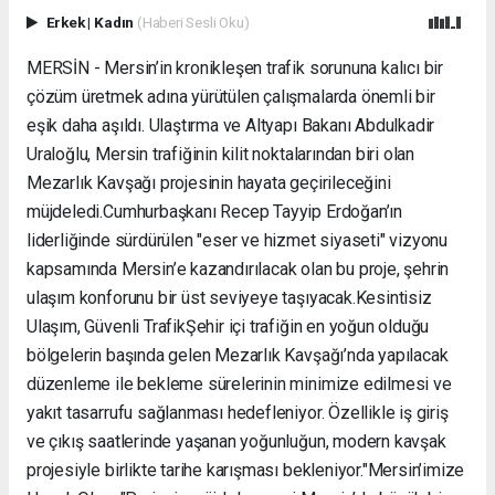
Erkek
|
Kadın
(Haberi Sesli Oku)
MERSİN - Mersin’in kronikleşen trafik sorununa kalıcı bir
çözüm üretmek adına yürütülen çalışmalarda önemli bir
eşik daha aşıldı. Ulaştırma ve Altyapı Bakanı Abdulkadir
Uraloğlu, Mersin trafiğinin kilit noktalarından biri olan
Mezarlık Kavşağı projesinin hayata geçirileceğini
müjdeledi. ​Cumhurbaşkanı Recep Tayyip Erdoğan’ın
liderliğinde sürdürülen "eser ve hizmet siyaseti" vizyonu
kapsamında Mersin’e kazandırılacak olan bu proje, şehrin
ulaşım konforunu bir üst seviyeye taşıyacak. ​Kesintisiz
Ulaşım, Güvenli Trafik ​Şehir içi trafiğin en yoğun olduğu
bölgelerin başında gelen Mezarlık Kavşağı’nda yapılacak
düzenleme ile bekleme sürelerinin minimize edilmesi ve
yakıt tasarrufu sağlanması hedefleniyor. Özellikle iş giriş
ve çıkış saatlerinde yaşanan yoğunluğun, modern kavşak
projesiyle birlikte tarihe karışması bekleniyor. ​"Mersin’imize