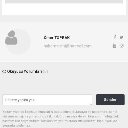
Ömer TOPRAK
habermeclisi@hotmail.com
Okuyucu Yorumları
(0)
Gönder
Yorum yazarak Topluluk Kuralları’nı kabul etmiş bulunuyor ve habermeclisi.net
sitesine yaptığınız yorumunuzla ilgili doğrudan veya dolaylı tüm sorumluluğu tek
başınıza üstleniyorsunuz. Yazılan tüm yorumlardan site yönetimi hiçbir şekilde
sorumlu tutulamaz.