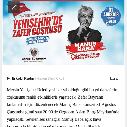
Erkek
|
Kadın
(Haberi Sesli Oku)
Mersin Yenişehir Belediyesi her yıl olduğu gibi bu yıl da zaferin
coşkusunu renkli etkinliklerle yaşatacak. Zafer Bayramı
kutlamaları için düzenlenecek Manuş Baba konseri 31 Ağustos
Çarşamba günü saat 20.00'de Özgecan Aslan Barış Meydanı'nda
yapılacak. Sevilen ses sanatçısı Manuş Baba açık hava
konserinde birbirinden güzel şarkılarını Mersinliler için