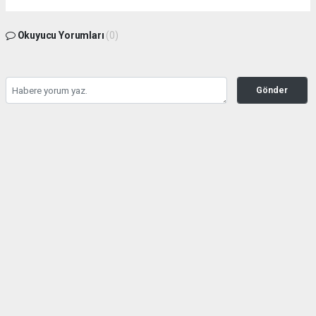
Okuyucu Yorumları
(0)
Gönder
Yorum yazarak Topluluk Kuralları’nı kabul etmiş bulunuyor ve habermeclisi.net
sitesine yaptığınız yorumunuzla ilgili doğrudan veya dolaylı tüm sorumluluğu tek
başınıza üstleniyorsunuz. Yazılan tüm yorumlardan site yönetimi hiçbir şekilde
sorumlu tutulamaz.
Anasayfa
Yaşam
Toroslar'ın kardeleni: Yörük kızı
Emine
YAŞAM
27.08.2020 - 14:45, Güncelleme: 20.04.2023 - 12:10