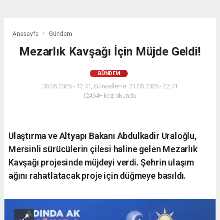
Anasayfa
Gündem
Mezarlık Kavşağı İçin Müjde Geldi!
GÜNDEM
03.05.2026 - 12:41, Güncelleme: 21.05.2026 - 22:41
12464+ kez okundu.
Ulaştırma ve Altyapı Bakanı Abdulkadir Uraloğlu,
Mersinli sürücülerin çilesi haline gelen Mezarlık
Kavşağı projesinde müjdeyi verdi. Şehrin ulaşım
ağını rahatlatacak proje için düğmeye basıldı.