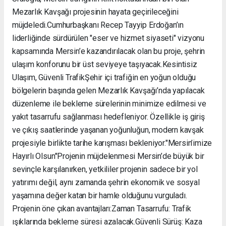
Mezarlık Kavşağı projesinin hayata geçirileceğini
müjdeledi. ​Cumhurbaşkanı Recep Tayyip Erdoğan’ın
liderliğinde sürdürülen "eser ve hizmet siyaseti" vizyonu
kapsamında Mersin’e kazandırılacak olan bu proje, şehrin
ulaşım konforunu bir üst seviyeye taşıyacak. ​Kesintisiz
Ulaşım, Güvenli Trafik ​Şehir içi trafiğin en yoğun olduğu
bölgelerin başında gelen Mezarlık Kavşağı’nda yapılacak
düzenleme ile bekleme sürelerinin minimize edilmesi ve
yakıt tasarrufu sağlanması hedefleniyor. Özellikle iş giriş
ve çıkış saatlerinde yaşanan yoğunluğun, modern kavşak
projesiyle birlikte tarihe karışması bekleniyor. ​"Mersin’imize
Hayırlı Olsun" ​Projenin müjdelenmesi Mersin’de büyük bir
sevinçle karşılanırken, yetkililer projenin sadece bir yol
yatırımı değil, aynı zamanda şehrin ekonomik ve sosyal
yaşamına değer katan bir hamle olduğunu vurguladı. ​
Projenin öne çıkan avantajları: ​Zaman Tasarrufu: Trafik
ışıklarında bekleme süresi azalacak. ​Güvenli Sürüş: Kaza