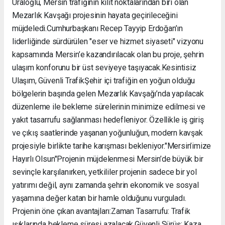
Uraloğlu, Mersin trafiğinin kilit noktalarından biri olan
Mezarlık Kavşağı projesinin hayata geçirileceğini
müjdeledi. ​Cumhurbaşkanı Recep Tayyip Erdoğan’ın
liderliğinde sürdürülen "eser ve hizmet siyaseti" vizyonu
kapsamında Mersin’e kazandırılacak olan bu proje, şehrin
ulaşım konforunu bir üst seviyeye taşıyacak. ​Kesintisiz
Ulaşım, Güvenli Trafik ​Şehir içi trafiğin en yoğun olduğu
bölgelerin başında gelen Mezarlık Kavşağı’nda yapılacak
düzenleme ile bekleme sürelerinin minimize edilmesi ve
yakıt tasarrufu sağlanması hedefleniyor. Özellikle iş giriş
ve çıkış saatlerinde yaşanan yoğunluğun, modern kavşak
projesiyle birlikte tarihe karışması bekleniyor. ​"Mersin’imize
Hayırlı Olsun" ​Projenin müjdelenmesi Mersin’de büyük bir
sevinçle karşılanırken, yetkililer projenin sadece bir yol
yatırımı değil, aynı zamanda şehrin ekonomik ve sosyal
yaşamına değer katan bir hamle olduğunu vurguladı. ​
Projenin öne çıkan avantajları: ​Zaman Tasarrufu: Trafik
ışıklarında bekleme süresi azalacak. ​Güvenli Sürüş: Kaza