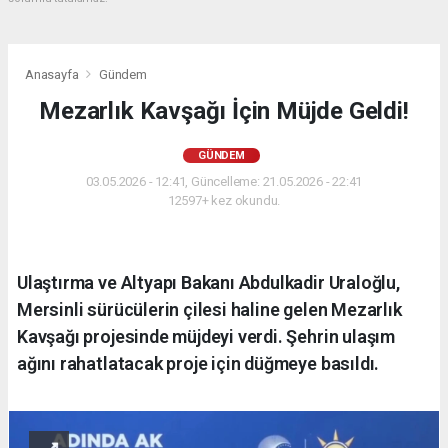
Anasayfa
Gündem
Mezarlık Kavşağı İçin Müjde Geldi!
GÜNDEM
03.05.2026 - 12:41, Güncelleme: 21.05.2026 - 22:41
12597+ kez okundu.
Ulaştırma ve Altyapı Bakanı Abdulkadir Uraloğlu,
Mersinli sürücülerin çilesi haline gelen Mezarlık
Kavşağı projesinde müjdeyi verdi. Şehrin ulaşım
ağını rahatlatacak proje için düğmeye basıldı.