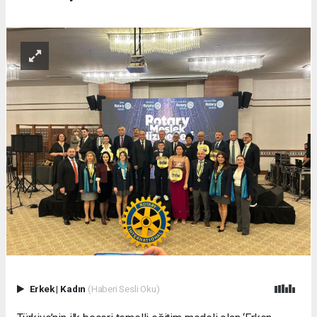
Erkek
|
Kadın
(Haberi Sesli Oku)