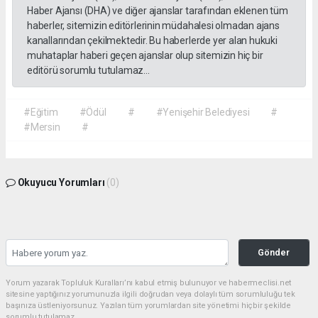
Haber Ajansı (DHA) ve diğer ajanslar tarafından eklenen tüm
haberler, sitemizin editörlerinin müdahalesi olmadan ajans
kanallarından çekilmektedir. Bu haberlerde yer alan hukuki
muhataplar haberi geçen ajanslar olup sitemizin hiç bir
editörü sorumlu tutulamaz...
#Eğitim
#Ödül
#
#Yenişehir Belediyesi
#
#Mersin
#
Okuyucu Yorumları
(0)
Gönder
Yorum yazarak Topluluk Kuralları’nı kabul etmiş bulunuyor ve habermeclisi.net
sitesine yaptığınız yorumunuzla ilgili doğrudan veya dolaylı tüm sorumluluğu tek
başınıza üstleniyorsunuz. Yazılan tüm yorumlardan site yönetimi hiçbir şekilde
sorumlu tutulamaz.