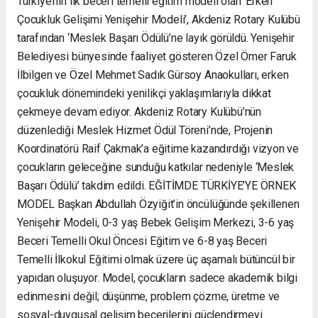
Türkiye’nin ilk beceri temelli eğitim modeli olan ‘Erken
Çocukluk Gelişimi Yenişehir Modeli’, Akdeniz Rotary Kulübü
tarafından ‘Meslek Başarı Ödülü’ne layık görüldü. Yenişehir
Belediyesi bünyesinde faaliyet gösteren Özel Ömer Faruk
İlbilgen ve Özel Mehmet Sadık Gürsoy Anaokulları, erken
çocukluk dönemindeki yenilikçi yaklaşımlarıyla dikkat
çekmeye devam ediyor. Akdeniz Rotary Kulübü’nün
düzenlediği Meslek Hizmet Ödül Töreni’nde, Projenin
Koordinatörü Raif Çakmak’a eğitime kazandırdığı vizyon ve
çocukların geleceğine sunduğu katkılar nedeniyle ‘Meslek
Başarı Ödülü’ takdim edildi. EĞİTİMDE TÜRKİYE’YE ÖRNEK
MODEL Başkan Abdullah Özyiğit’in öncülüğünde şekillenen
Yenişehir Modeli, 0-3 yaş Bebek Gelişim Merkezi, 3-6 yaş
Beceri Temelli Okul Öncesi Eğitim ve 6-8 yaş Beceri
Temelli İlkokul Eğitimi olmak üzere üç aşamalı bütüncül bir
yapıdan oluşuyor. Model, çocukların sadece akademik bilgi
edinmesini değil; düşünme, problem çözme, üretme ve
sosyal-duygusal gelişim becerilerini güçlendirmeyi