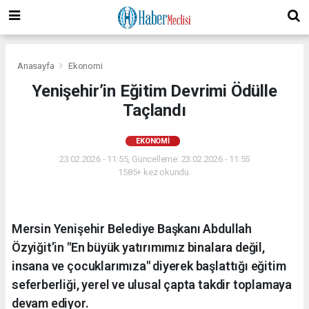
Anasayfa
Ekonomi
Yenişehir’in Eğitim Devrimi Ödülle
Taçlandı
EKONOMI
23.02.2026 - 11:55, Güncelleme: 23.02.2026 - 11:55
1585+ kez okundu.
Mersin Yenişehir Belediye Başkanı Abdullah
Özyiğit’in "En büyük yatırımımız binalara değil,
insana ve çocuklarımıza" diyerek başlattığı eğitim
seferberliği, yerel ve ulusal çapta takdir toplamaya
devam ediyor.